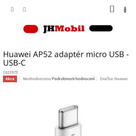
Přejít
NÁKUP
na
obsah
KOŠÍK
Huawei AP52 adaptér micro USB -
USB-C
1623975
Průměrné
Neohodnoceno
Podrobnosti hodnocení
Značka:
Huawei
Akce
hodnocení
produktu
je
0,0
z
5
hvězdiček.