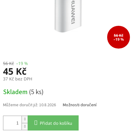
56 Kč
–19 %
56 Kč
–19 %
45 Kč
37 Kč bez DPH
Měrná
Skladem
(5 ks)
cena:
10.8.2026
Možnosti doručení
Přidat do košíku