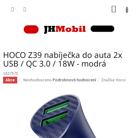
Přejít
NÁKUP
na
obsah
KOŠÍK
HOCO Z39 nabíječka do auta 2x
USB / QC 3.0 / 18W - modrá
1627575
Průměrné
Neohodnoceno
Podrobnosti hodnocení
Značka:
Hoco
Akce
hodnocení
produktu
je
0,0
z
5
hvězdiček.