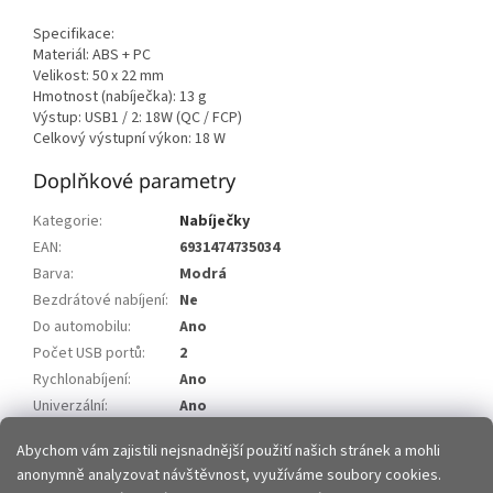
Specifikace:
Materiál: ABS + PC
Velikost: 50 x 22 mm
Hmotnost (nabíječka): 13 g
Výstup: USB1 / 2: 18W (QC / FCP)
Celkový výstupní výkon: 18 W
Doplňkové parametry
Kategorie
:
Nabíječky
EAN
:
6931474735034
Barva
:
Modrá
Bezdrátové nabíjení
:
Ne
Do automobilu
:
Ano
Počet USB portů
:
2
Rychlonabíjení
:
Ano
Univerzální
:
Ano
Výstupní výkon
:
18W
Abychom vám zajistili nejsnadnější použití našich stránek a mohli
anonymně analyzovat návštěvnost, využíváme soubory cookies.