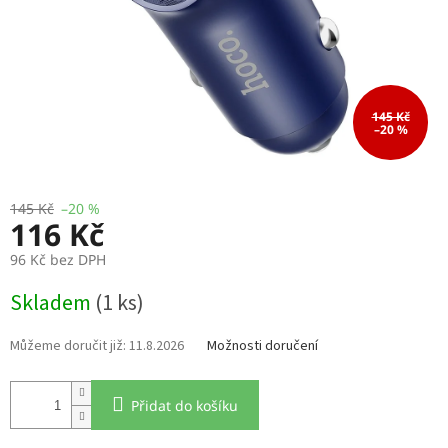
145 Kč
–20 %
145 Kč
–20 %
116 Kč
96 Kč bez DPH
Měrná
Skladem
(1 ks)
cena:
11.8.2026
Možnosti doručení
Přidat do košíku