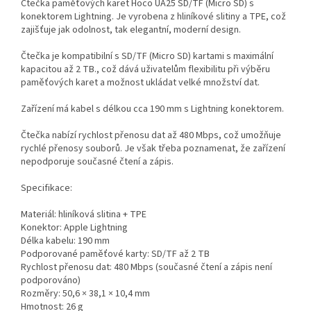
Čtečka paměťových karet Hoco UA25 SD/TF (Micro SD) s
konektorem Lightning. Je vyrobena z hliníkové slitiny a TPE, což
zajišťuje jak odolnost, tak elegantní, moderní design.
Čtečka je kompatibilní s SD/TF (Micro SD) kartami s maximální
kapacitou až 2 TB., což dává uživatelům flexibilitu při výběru
paměťových karet a možnost ukládat velké množství dat.
Zařízení má kabel s délkou cca 190 mm s Lightning konektorem.
Čtečka nabízí rychlost přenosu dat až 480 Mbps, což umožňuje
rychlé přenosy souborů. Je však třeba poznamenat, že zařízení
nepodporuje současné čtení a zápis.
Specifikace:
Materiál: hliníková slitina + TPE
Konektor: Apple Lightning
Délka kabelu: 190 mm
Podporované paměťové karty: SD/TF až 2 TB
Rychlost přenosu dat: 480 Mbps (současné čtení a zápis není
podporováno)
Rozměry: 50,6 × 38,1 × 10,4 mm
Hmotnost: 26 g