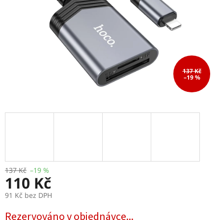
137 Kč
–19 %
137 Kč
–19 %
110 Kč
91 Kč bez DPH
Měrná
Rezervováno v objednávce...
cena: