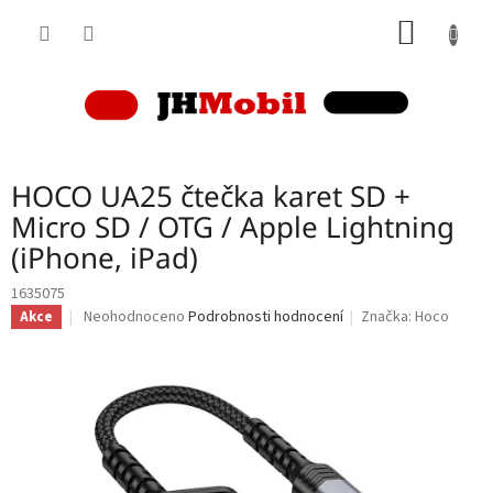
Přejít
NÁKUP
na
obsah
KOŠÍK
HOCO UA25 čtečka karet SD +
Micro SD / OTG / Apple Lightning
(iPhone, iPad)
1635075
Průměrné
Neohodnoceno
Podrobnosti hodnocení
Značka:
Hoco
Akce
hodnocení
produktu
je
0,0
z
5
hvězdiček.