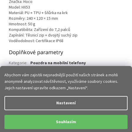
Značka: Hoco
Model: HX53
Materiál: PU + TPU + šňůrka na krk
Rozměry: 240 × 120 × 15 mm
Hmotnost: 50 g
Kompatibilita: Zařízení do 7,2 palců
Zapínání: Těsnicí zip + dvojitý suchý zip
Voděodolnost: Certifikace IP68
Doplňkové parametry
Kategorie
:
Pouzdra na mobilní telefony
EAN
:
6942007653503
Abychom vám zajistili nejsnadnější použití našich stránek a mohli
anonymně analyzovat návštěvnost, využíváme soubory cookies.
Z
Jejich nastavení upravíte odkazem „Nastavení“.
á
p
Vytvořil Shoptet
Nastavení
a
t
Copyright 2026
JHMobil.cz
. Všechna práva vyhrazena.
Upravit
í
Souhlasím
nastavení cookies