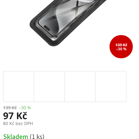
139 Kč
–30 %
139 Kč
–30 %
97 Kč
80 Kč bez DPH
Měrná
Skladem
(1 ks)
cena: