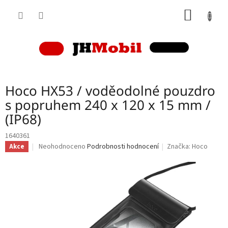
Přejít
NÁKUP
na
obsah
KOŠÍK
Hoco HX53 / voděodolné pouzdro
s popruhem 240 x 120 x 15 mm /
(IP68)
1640361
Průměrné
Neohodnoceno
Podrobnosti hodnocení
Značka:
Hoco
Akce
hodnocení
produktu
je
0,0
z
5
hvězdiček.