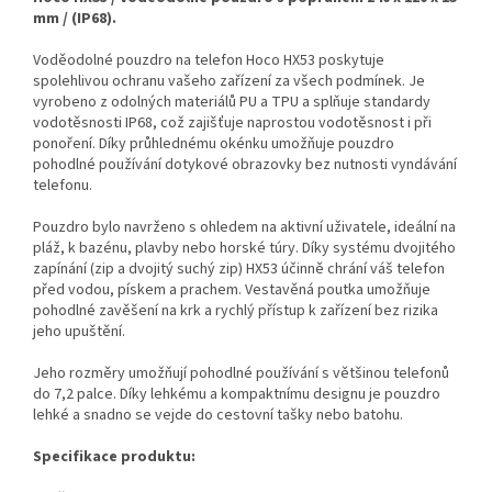
mm / (IP68).
Voděodolné pouzdro na telefon Hoco HX53 poskytuje
spolehlivou ochranu vašeho zařízení za všech podmínek. Je
vyrobeno z odolných materiálů PU a TPU a splňuje standardy
vodotěsnosti IP68, což zajišťuje naprostou vodotěsnost i při
ponoření. Díky průhlednému okénku umožňuje pouzdro
pohodlné používání dotykové obrazovky bez nutnosti vyndávání
telefonu.
Pouzdro bylo navrženo s ohledem na aktivní uživatele, ideální na
pláž, k bazénu, plavby nebo horské túry. Díky systému dvojitého
zapínání (zip a dvojitý suchý zip) HX53 účinně chrání váš telefon
před vodou, pískem a prachem. Vestavěná poutka umožňuje
pohodlné zavěšení na krk a rychlý přístup k zařízení bez rizika
jeho upuštění.
Jeho rozměry umožňují pohodlné používání s většinou telefonů
do 7,2 palce. Díky lehkému a kompaktnímu designu je pouzdro
lehké a snadno se vejde do cestovní tašky nebo batohu.
Specifikace produktu: