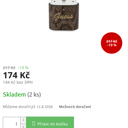
217 Kč
–19 %
217 Kč
–19 %
174 Kč
144 Kč bez DPH
Měrná
Skladem
(2 ks)
cena:
11.8.2026
Možnosti doručení
Přidat do košíku