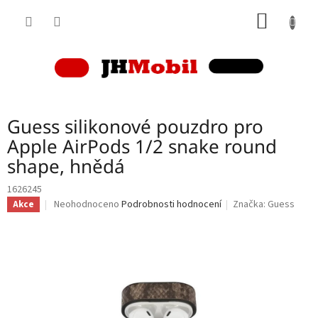
Přejít
NÁKUP
na
obsah
KOŠÍK
Guess silikonové pouzdro pro
Apple AirPods 1/2 snake round
shape, hnědá
1626245
Průměrné
Neohodnoceno
Podrobnosti hodnocení
Značka:
Guess
Akce
hodnocení
produktu
je
0,0
z
5
hvězdiček.