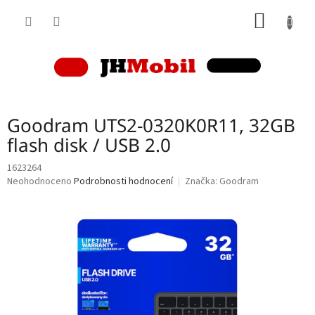
Přejít
NÁKUP
na
obsah
KOŠÍK
Goodram UTS2-0320K0R11, 32GB
flash disk / USB 2.0
1623264
Průměrné
Neohodnoceno
Podrobnosti hodnocení
Značka:
Goodram
hodnocení
produktu
je
0,0
z
5
hvězdiček.