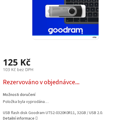
125 Kč
103 Kč bez DPH
Měrná
Rezervováno v objednávce...
cena:
Možnosti doručení
Položka byla vyprodána…
USB flash disk Goodram UTS2-0320K0R11, 32GB / USB 2.0.
Detailní informace