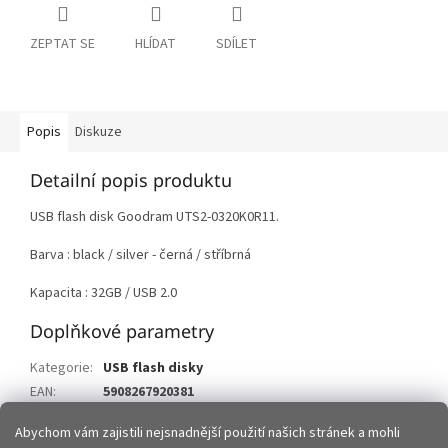
ZEPTAT SE
HLÍDAT
SDÍLET
Popis
Diskuze
Detailní popis produktu
USB flash disk Goodram UTS2-0320K0R11.
Barva : black / silver - černá / stříbrná
Kapacita : 32GB / USB 2.0
Doplňkové parametry
Kategorie
:
USB flash disky
EAN
:
5908267920381
Položka byla vyprodána…
Abychom vám zajistili nejsnadnější použití našich stránek a mohli