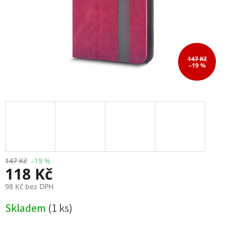
147 Kč
–19 %
147 Kč
–19 %
118 Kč
98 Kč bez DPH
Měrná
Skladem
(1 ks)
cena: