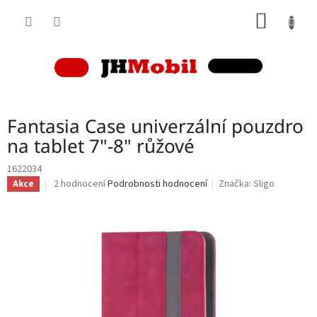
Přejít
NÁKUP
na
obsah
KOŠÍK
Fantasia Case univerzální pouzdro
na tablet 7"-8" růžové
1622034
Průměrné
2 hodnocení
Podrobnosti hodnocení
Značka:
Sligo
Akce
hodnocení
produktu
je
5,0
z
5
hvězdiček.