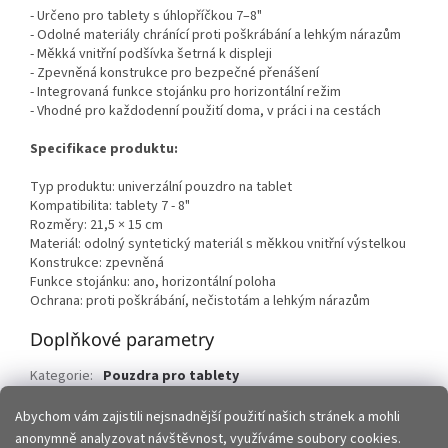
- Určeno pro tablety s úhlopříčkou 7–8"
- Odolné materiály chránící proti poškrábání a lehkým nárazům
- Měkká vnitřní podšívka šetrná k displeji
- Zpevněná konstrukce pro bezpečné přenášení
- Integrovaná funkce stojánku pro horizontální režim
- Vhodné pro každodenní použití doma, v práci i na cestách
Specifikace produktu:
Typ produktu: univerzální pouzdro na tablet
Kompatibilita: tablety 7 - 8"
Rozměry: 21,5 × 15 cm
Materiál: odolný syntetický materiál s měkkou vnitřní výstelkou
Konstrukce: zpevněná
Funkce stojánku: ano, horizontální poloha
Ochrana: proti poškrábání, nečistotám a lehkým nárazům
Doplňkové parametry
Kategorie
:
Pouzdra pro tablety
EAN
:
5900495371393
Abychom vám zajistili nejsnadnější použití našich stránek a mohli
anonymně analyzovat návštěvnost, využíváme soubory cookies.