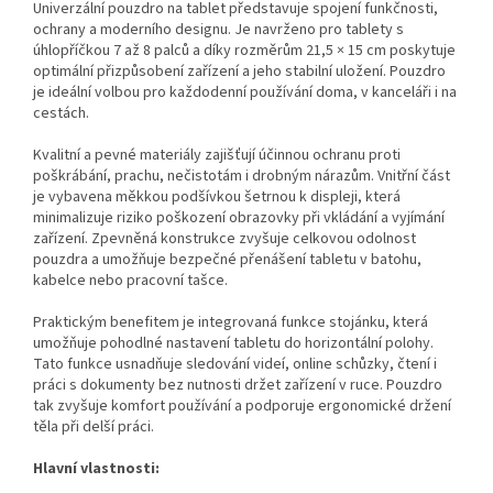
Univerzální pouzdro na tablet představuje spojení funkčnosti,
ochrany a moderního designu. Je navrženo pro tablety s
úhlopříčkou 7 až 8 palců a díky rozměrům 21,5 × 15 cm poskytuje
optimální přizpůsobení zařízení a jeho stabilní uložení. Pouzdro
je ideální volbou pro každodenní používání doma, v kanceláři i na
cestách.
Kvalitní a pevné materiály zajišťují účinnou ochranu proti
poškrábání, prachu, nečistotám i drobným nárazům. Vnitřní část
je vybavena měkkou podšívkou šetrnou k displeji, která
minimalizuje riziko poškození obrazovky při vkládání a vyjímání
zařízení. Zpevněná konstrukce zvyšuje celkovou odolnost
pouzdra a umožňuje bezpečné přenášení tabletu v batohu,
kabelce nebo pracovní tašce.
Praktickým benefitem je integrovaná funkce stojánku, která
umožňuje pohodlné nastavení tabletu do horizontální polohy.
Tato funkce usnadňuje sledování videí, online schůzky, čtení i
práci s dokumenty bez nutnosti držet zařízení v ruce. Pouzdro
tak zvyšuje komfort používání a podporuje ergonomické držení
těla při delší práci.
Hlavní vlastnosti: