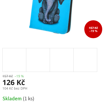
157 Kč
–19 %
157 Kč
–19 %
126 Kč
104 Kč bez DPH
Měrná
Skladem
(1 ks)
cena: