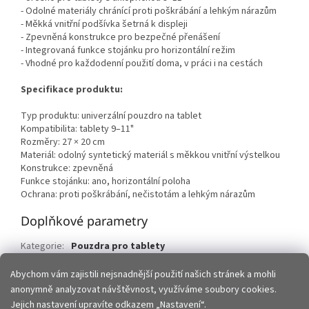
- Odolné materiály chránící proti poškrábání a lehkým nárazům
- Měkká vnitřní podšívka šetrná k displeji
- Zpevněná konstrukce pro bezpečné přenášení
- Integrovaná funkce stojánku pro horizontální režim
- Vhodné pro každodenní použití doma, v práci i na cestách
Specifikace produktu:
Typ produktu: univerzální pouzdro na tablet
Kompatibilita: tablety 9–11"
Rozměry: 27 × 20 cm
Materiál: odolný syntetický materiál s měkkou vnitřní výstelkou
Konstrukce: zpevněná
Funkce stojánku: ano, horizontální poloha
Ochrana: proti poškrábání, nečistotám a lehkým nárazům
Doplňkové parametry
Kategorie
:
Pouzdra pro tablety
EAN
:
5900495824738
Abychom vám zajistili nejsnadnější použití našich stránek a mohli
anonymně analyzovat návštěvnost, využíváme soubory cookies.
Z
Jejich nastavení upravíte odkazem „Nastavení“.