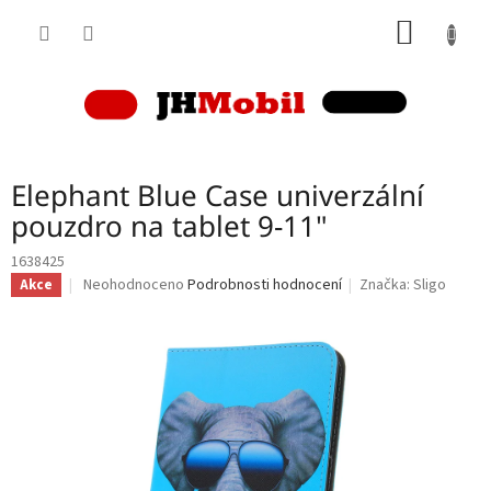
Přejít
NÁKUP
na
obsah
KOŠÍK
Elephant Blue Case univerzální
pouzdro na tablet 9-11"
1638425
Průměrné
Neohodnoceno
Podrobnosti hodnocení
Značka:
Sligo
Akce
hodnocení
produktu
je
0,0
z
5
hvězdiček.