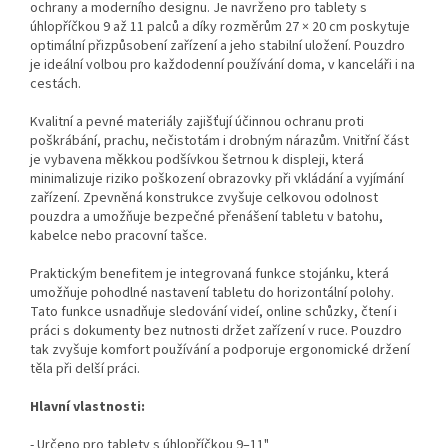
ochrany a moderního designu. Je navrženo pro tablety s
úhlopříčkou 9 až 11 palců a díky rozměrům 27 × 20 cm poskytuje
optimální přizpůsobení zařízení a jeho stabilní uložení. Pouzdro
je ideální volbou pro každodenní používání doma, v kanceláři i na
cestách.
Kvalitní a pevné materiály zajišťují účinnou ochranu proti
poškrábání, prachu, nečistotám i drobným nárazům. Vnitřní část
je vybavena měkkou podšívkou šetrnou k displeji, která
minimalizuje riziko poškození obrazovky při vkládání a vyjímání
zařízení. Zpevněná konstrukce zvyšuje celkovou odolnost
pouzdra a umožňuje bezpečné přenášení tabletu v batohu,
kabelce nebo pracovní tašce.
Praktickým benefitem je integrovaná funkce stojánku, která
umožňuje pohodlné nastavení tabletu do horizontální polohy.
Tato funkce usnadňuje sledování videí, online schůzky, čtení i
práci s dokumenty bez nutnosti držet zařízení v ruce. Pouzdro
tak zvyšuje komfort používání a podporuje ergonomické držení
těla při delší práci.
Hlavní vlastnosti:
- Určeno pro tablety s úhlopříčkou 9–11"