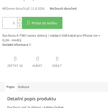
11.8.2026
Možnosti doručení
Přidat do košíku
Dux Ducis K-TWO series datový / nabíjecí USB kabel pro iPhone 1m +
0,2m - modrý.
Detailní informace
ZEPTAT SE
HLÍDAT
SDÍLET
Popis
Diskuze
Detailní popis produktu
Dux Ducis set 2x datový / nabíjecí kabel.