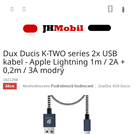
Přejít
NÁKUP
na
obsah
KOŠÍK
Dux Ducis K-TWO series 2x USB
kabel - Apple Lightning 1m / 2A +
0,2m / 3A modrý
1622294
Průměrné
Neohodnoceno
Podrobnosti hodnocení
Značka:
DUX Ducis
Akce
hodnocení
produktu
je
0,0
z
5
hvězdiček.