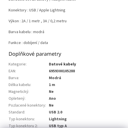
Konektory : USB / Apple Lightning
Výkon : 2A / 1 metr , 3A / 0,2 metru
Barva kabelu : modrá
Funkce : dobíjení / data
Doplňkové parametry
Kategorie
:
Datové kabely
EAN
:
6959300105288
Barva
:
Modrá
Délka kabelu
:
1 m
Magnetický
:
Ne
Opletený
:
Ano
Pozlacené konektory
:
Ne
Standard
:
USB 2.0
Typ konektoru
:
Lightning
Typ konektoru 2
:
USB typ A