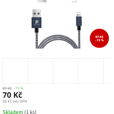
87 Kč
–19 %
87 Kč
–19 %
70 Kč
58 Kč bez DPH
Měrná
Skladem
(1 ks)
cena: