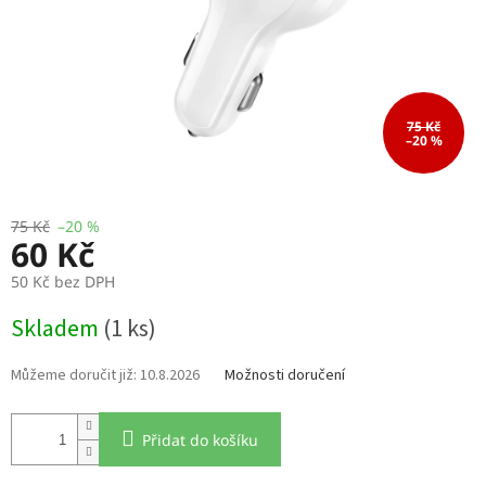
75 Kč
–20 %
75 Kč
–20 %
60 Kč
50 Kč bez DPH
Měrná
Skladem
(1 ks)
cena:
10.8.2026
Možnosti doručení
Přidat do košíku