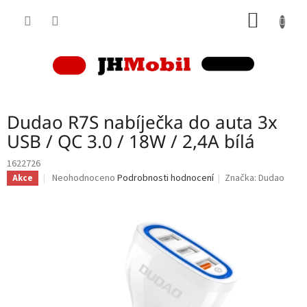
Přejít
NÁKUP
na
obsah
KOŠÍK
Dudao R7S nabíječka do auta 3x
USB / QC 3.0 / 18W / 2,4A bílá
1622726
Průměrné
Neohodnoceno
Podrobnosti hodnocení
Značka:
Dudao
Akce
hodnocení
produktu
je
0,0
z
5
hvězdiček.