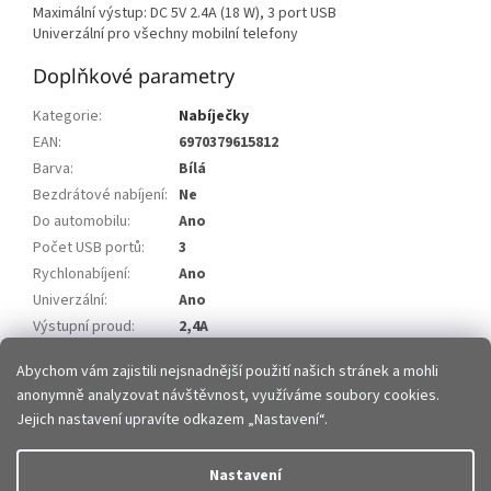
Maximální výstup: DC 5V 2.4A (18 W), 3 port USB
Univerzální pro všechny mobilní telefony
Doplňkové parametry
Kategorie
:
Nabíječky
EAN
:
6970379615812
Barva
:
Bílá
Bezdrátové nabíjení
:
Ne
Do automobilu
:
Ano
Počet USB portů
:
3
Rychlonabíjení
:
Ano
Univerzální
:
Ano
Výstupní proud
:
2,4A
Výstupní výkon
:
18W
Abychom vám zajistili nejsnadnější použití našich stránek a mohli
anonymně analyzovat návštěvnost, využíváme soubory cookies.
Z
Jejich nastavení upravíte odkazem „Nastavení“.
á
p
Vytvořil Shoptet
Nastavení
a