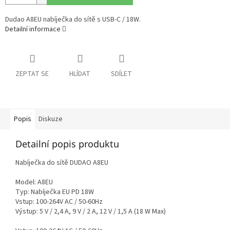
Dudao A8EU nabíječka do sítě s USB-C / 18W.
Detailní informace
ZEPTAT SE
HLÍDAT
SDÍLET
Popis
Diskuze
Detailní popis produktu
Nabíječka do sítě DUDAO A8EU
Model: A8EU
Typ: Nabíječka EU PD 18W
Vstup: 100-264V AC / 50-60Hz
Výstup: 5 V / 2,4 A, 9 V / 2 A, 12 V / 1,5 A (18 W Max)