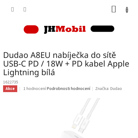
Přejít
NÁKUP
na
obsah
KOŠÍK
Dudao A8EU nabíječka do sítě
USB-C PD / 18W + PD kabel Apple
Lightning bílá
1622735
Průměrné
1 hodnocení
Podrobnosti hodnocení
Značka:
Dudao
Akce
hodnocení
produktu
je
5,0
z
5
hvězdiček.