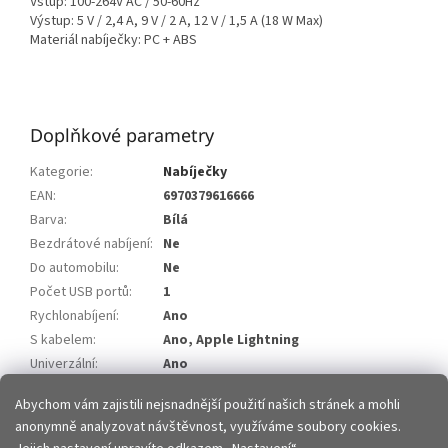
Vstup: 100-264V AC / 50-60Hz
Výstup: 5 V / 2,4 A, 9 V / 2 A, 12 V / 1,5 A (18 W Max)
Materiál nabíječky: PC + ABS
Doplňkové parametry
Kategorie
:
Nabíječky
EAN
:
6970379616666
Barva
:
Bílá
Bezdrátové nabíjení
:
Ne
Do automobilu
:
Ne
Počet USB portů
:
1
Rychlonabíjení
:
Ano
S kabelem
:
Ano, Apple Lightning
Univerzální
:
Ano
Výstupní výkon
:
18W
Abychom vám zajistili nejsnadnější použití našich stránek a mohli
anonymně analyzovat návštěvnost, využíváme soubory cookies.
Z