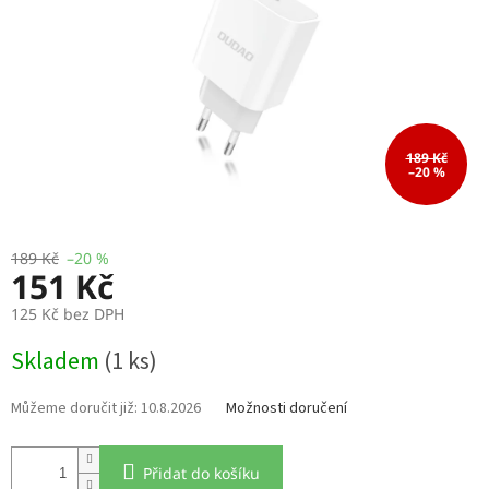
189 Kč
–20 %
189 Kč
–20 %
151 Kč
125 Kč bez DPH
Měrná
Skladem
(1 ks)
cena:
10.8.2026
Možnosti doručení
Přidat do košíku