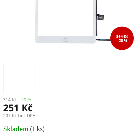
314 Kč
–20 %
314 Kč
–20 %
251 Kč
207 Kč bez DPH
Měrná
Skladem
(1 ks)
cena: