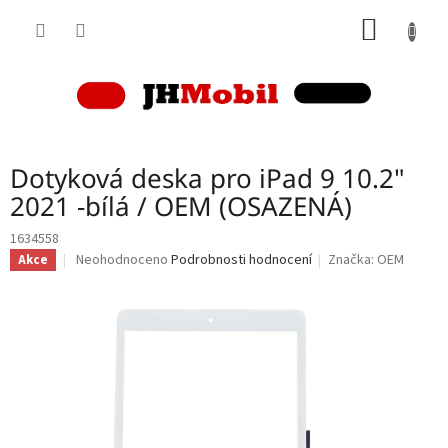
Přejít
NÁKUP
na
obsah
KOŠÍK
Dotyková deska pro iPad 9 10.2"
2021 -bílá / OEM (OSAZENÁ)
1634558
Průměrné
Neohodnoceno
Podrobnosti hodnocení
Značka:
OEM
Akce
hodnocení
produktu
je
0,0
z
5
hvězdiček.