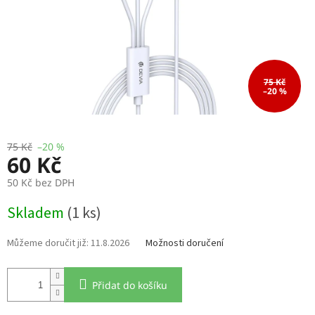
75 Kč
–20 %
75 Kč
–20 %
60 Kč
50 Kč bez DPH
Měrná
Skladem
(1 ks)
cena:
11.8.2026
Možnosti doručení
Přidat do košíku