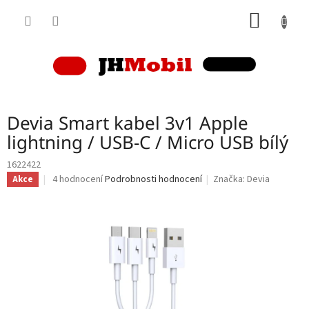
Přejít
NÁKUP
na
obsah
KOŠÍK
Devia Smart kabel 3v1 Apple
lightning / USB-C / Micro USB bílý
1622422
Průměrné
4 hodnocení
Podrobnosti hodnocení
Značka:
Devia
Akce
hodnocení
produktu
je
5,0
z
5
hvězdiček.