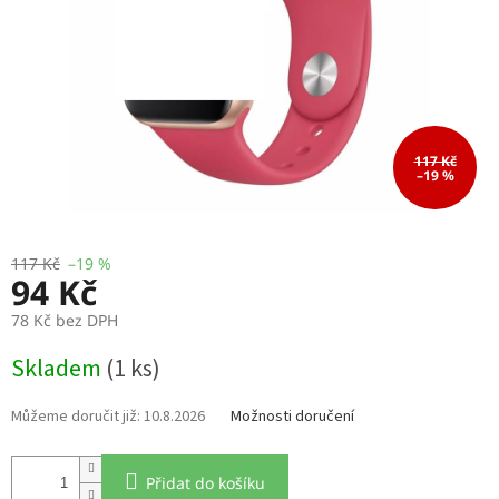
117 Kč
–19 %
117 Kč
–19 %
94 Kč
78 Kč bez DPH
Měrná
Skladem
(1 ks)
cena:
10.8.2026
Možnosti doručení
Přidat do košíku