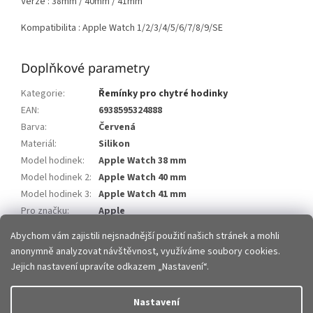
Verze : 38mm / 40mm / 41mm
Kompatibilita : Apple Watch 1/2/3/4/5/6/7/8/9/SE
Doplňkové parametry
Kategorie
:
Řemínky pro chytré hodinky
EAN
:
6938595324888
Barva
:
Červená
Materiál
:
Silikon
Model hodinek
:
Apple Watch 38 mm
Model hodinek 2
:
Apple Watch 40 mm
Model hodinek 3
:
Apple Watch 41 mm
Pro značku
:
Apple
Abychom vám zajistili nejsnadnější použití našich stránek a mohli
Z
anonymně analyzovat návštěvnost, využíváme soubory cookies.
á
Jejich nastavení upravíte odkazem „Nastavení“.
p
Vytvořil Shoptet
a
Nastavení
t