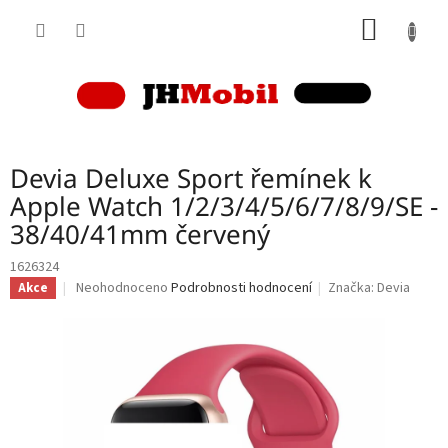
Přejít
NÁKUP
na
obsah
KOŠÍK
Devia Deluxe Sport řemínek k
Apple Watch 1/2/3/4/5/6/7/8/9/SE -
38/40/41mm červený
1626324
Průměrné
Neohodnoceno
Podrobnosti hodnocení
Značka:
Devia
Akce
hodnocení
produktu
je
0,0
z
5
hvězdiček.