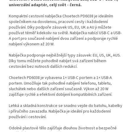
univerzální adaptér, celý svět - černá.
Kompaktní cestovní nabíječka Choetech PD6038 je ideálním
společníkem na dovolenou, pracovní cesty i každodenní
používání. Díky podpoře zásuvek US, EU, UK a AU ji můžete
používat téměř kdekoliv na světě. Nabíječka nabízí USB-C a USB-
A port pro současné nabíjení dvou zařízení a podporuje rychlé
nabíjení výkonem až 20 W.
Nabíječka podporuje nejběžnější typy zásuvek: EU, US, UK, AUS.
Díky tomu můžete pohodlně nabíjet svá zařízení během
cestování bez nutnosti dalších redukcí.
Choetech PD6038 je vybavena 1× USB-C portem a 1× USB-A
portem. Umožňuje tak pohodlné nabíjení telefonu, tabletu,
sluchátek nebo dalších zařízení současně. Výkon až 20 W
zajišťuje rychlé a efektivní dobíjení kompatibilních zařízení.
Lehká a skladná konstrukce se snadno vejde do batohu, kabelky
i příručního zavazadla. Nabíječka je ideální pro každodenní
používání i cestování.
Odolné plastové tělo zajišťuje dlouhou životnost a bezpečné