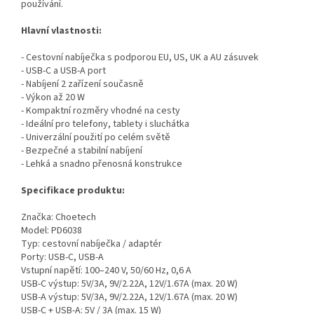
používání.
Hlavní vlastnosti:
- Cestovní nabíječka s podporou EU, US, UK a AU zásuvek
- USB-C a USB-A port
- Nabíjení 2 zařízení současně
- Výkon až 20 W
- Kompaktní rozměry vhodné na cesty
- Ideální pro telefony, tablety i sluchátka
- Univerzální použití po celém světě
- Bezpečné a stabilní nabíjení
- Lehká a snadno přenosná konstrukce
Specifikace produktu:
Značka: Choetech
Model: PD6038
Typ: cestovní nabíječka / adaptér
Porty: USB-C, USB-A
Vstupní napětí: 100–240 V, 50/60 Hz, 0,6 A
USB-C výstup: 5V/3A, 9V/2.22A, 12V/1.67A (max. 20 W)
USB-A výstup: 5V/3A, 9V/2.22A, 12V/1.67A (max. 20 W)
USB-C + USB-A: 5V / 3A (max. 15 W)