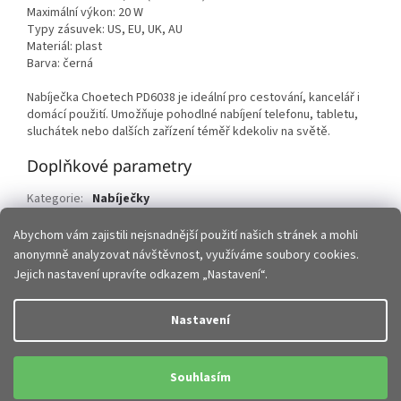
Maximální výkon: 20 W
Typy zásuvek: US, EU, UK, AU
Materiál: plast
Barva: černá
Nabíječka Choetech PD6038 je ideální pro cestování, kancelář i
domácí použití. Umožňuje pohodlné nabíjení telefonu, tabletu,
sluchátek nebo dalších zařízení téměř kdekoliv na světě.
Doplňkové parametry
Kategorie
:
Nabíječky
EAN
:
6932112106186
Abychom vám zajistili nejsnadnější použití našich stránek a mohli
anonymně analyzovat návštěvnost, využíváme soubory cookies.
Z
Jejich nastavení upravíte odkazem „Nastavení“.
á
p
Vytvořil Shoptet
Nastavení
a
t
Copyright 2026
JHMobil.cz
. Všechna práva vyhrazena.
Upravit
í
Souhlasím
nastavení cookies