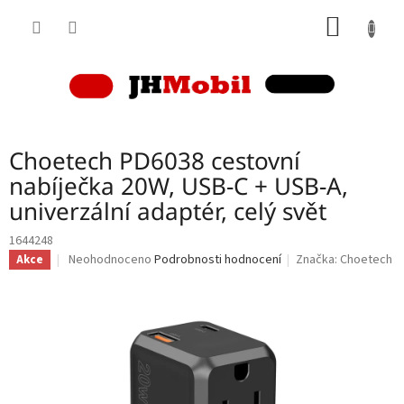
Přejít
NÁKUP
na
obsah
KOŠÍK
Choetech PD6038 cestovní
nabíječka 20W, USB-C + USB-A,
univerzální adaptér, celý svět
1644248
Průměrné
Neohodnoceno
Podrobnosti hodnocení
Značka:
Choetech
Akce
hodnocení
produktu
je
0,0
z
5
hvězdiček.