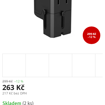
299 Kč
–12 %
299 Kč
–12 %
263 Kč
217 Kč bez DPH
Měrná
Skladem
(2 ks)
cena: