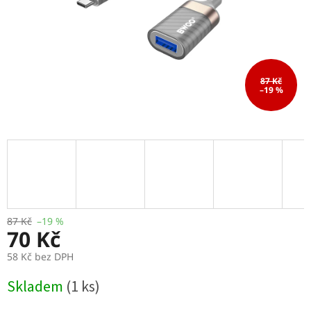
87 Kč
–19 %
87 Kč
–19 %
70 Kč
58 Kč bez DPH
Měrná
Skladem
(1 ks)
cena: