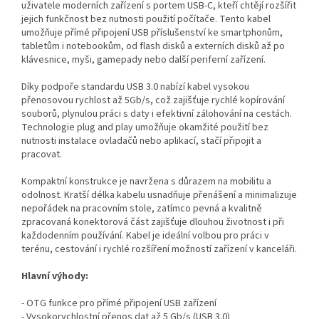
uživatele moderních zařízení s portem USB-C, kteří chtějí rozšířit
jejich funkčnost bez nutnosti použití počítače. Tento kabel
umožňuje přímé připojení USB příslušenství ke smartphonům,
tabletům i notebookům, od flash disků a externích disků až po
klávesnice, myši, gamepady nebo další periferní zařízení.
Díky podpoře standardu USB 3.0 nabízí kabel vysokou
přenosovou rychlost až 5Gb/s, což zajišťuje rychlé kopírování
souborů, plynulou práci s daty i efektivní zálohování na cestách.
Technologie plug and play umožňuje okamžité použití bez
nutnosti instalace ovladačů nebo aplikací, stačí připojit a
pracovat.
Kompaktní konstrukce je navržena s důrazem na mobilitu a
odolnost. Kratší délka kabelu usnadňuje přenášení a minimalizuje
nepořádek na pracovním stole, zatímco pevná a kvalitně
zpracovaná konektorová část zajišťuje dlouhou životnost i při
každodenním používání. Kabel je ideální volbou pro práci v
terénu, cestování i rychlé rozšíření možností zařízení v kanceláři.
Hlavní výhody:
- OTG funkce pro přímé připojení USB zařízení
- Vysokorychlostní přenos dat až 5 Gb/s (USB 3.0)