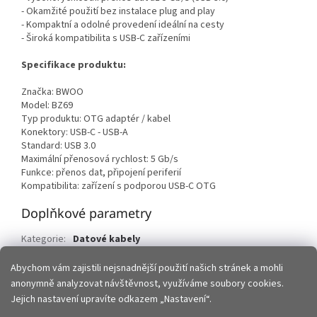
- Okamžité použití bez instalace plug and play
- Kompaktní a odolné provedení ideální na cesty
- Široká kompatibilita s USB-C zařízeními
Specifikace produktu:
Značka: BWOO
Model: BZ69
Typ produktu: OTG adaptér / kabel
Konektory: USB-C - USB-A
Standard: USB 3.0
Maximální přenosová rychlost: 5 Gb/s
Funkce: přenos dat, připojení periferií
Kompatibilita: zařízení s podporou USB-C OTG
Doplňkové parametry
Kategorie
:
Datové kabely
EAN
:
6933654817875
Abychom vám zajistili nejsnadnější použití našich stránek a mohli
anonymně analyzovat návštěvnost, využíváme soubory cookies.
Z
Jejich nastavení upravíte odkazem „Nastavení“.
á