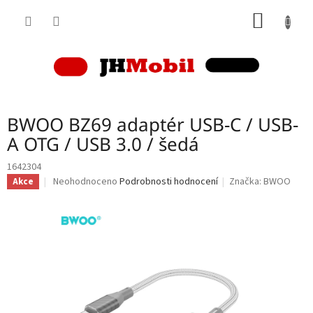
Přejít
NÁKUP
na
obsah
KOŠÍK
BWOO BZ69 adaptér USB-C / USB-
A OTG / USB 3.0 / šedá
1642304
Průměrné
Neohodnoceno
Podrobnosti hodnocení
Značka:
BWOO
Akce
hodnocení
produktu
je
0,0
z
5
hvězdiček.