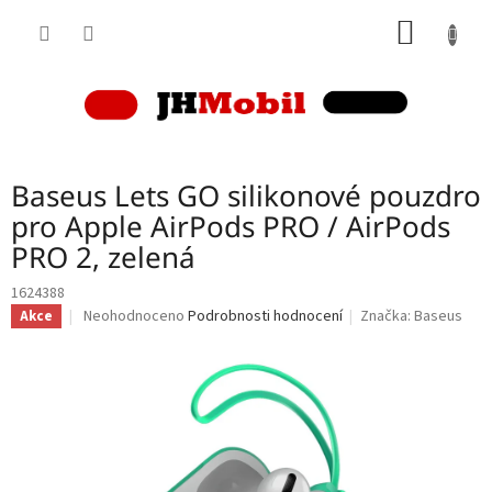
Přejít
NÁKUP
na
obsah
KOŠÍK
Baseus Lets GO silikonové pouzdro
pro Apple AirPods PRO / AirPods
PRO 2, zelená
1624388
Průměrné
Neohodnoceno
Podrobnosti hodnocení
Značka:
Baseus
Akce
hodnocení
produktu
je
0,0
z
5
hvězdiček.