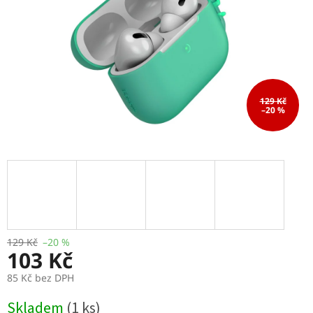
129 Kč
–20 %
129 Kč
–20 %
103 Kč
85 Kč bez DPH
Měrná
Skladem
(1 ks)
cena: