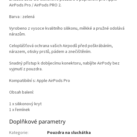
AirPods Pro / AirPods PRO 2.
Barva : zelená
Vyrobeno z vysoce kvalitního silikonu, měkké a pružné odolává
nárazům.
Celoplášťová ochrana vašich Airpodů před poškrábáním,
nárazem, otisky prstů, pádem a znečištěním.
Snadný přístup k dobíjecímu konektoru, nabíjíte AirPody bez
vyjmutí z pouzdra.
Kompatibilní s: Apple AirPods Pro
Obsah balení:
1 x silikonový kryt
1 x řemínek
Doplňkové parametry
Kategorie
:
Pouzdra na sluchátka