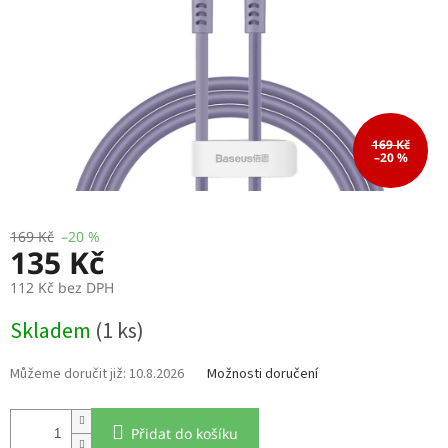
169 Kč
–20 %
169 Kč
–20 %
135 Kč
112 Kč bez DPH
Měrná
Skladem
(1 ks)
cena:
10.8.2026
Možnosti doručení
Přidat do košíku