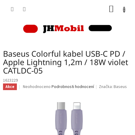
Přejít
NÁKUP
na
obsah
KOŠÍK
Baseus Colorful kabel USB-C PD /
Apple Lightning 1,2m / 18W violet
CATLDC-05
1623229
Průměrné
Neohodnoceno
Podrobnosti hodnocení
Značka:
Baseus
Akce
hodnocení
produktu
je
0,0
z
5
hvězdiček.