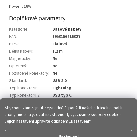
Power : 18W
Doplňkové parametry
Kategorie
:
Datové kabely
EAN
:
6953156216327
Barva
:
Fialová
Délka kabelu
:
1,2 m
Magnetický
:
Ne
Opletený
:
Ne
Pozlacené konektory
:
Ne
Standard
:
USB 2.0
Typ konektoru
:
Lightning
Typ konektoru 2
:
USB typ C
Zakončení kabelu
:
Rovné
Abychom vám zajistili nejsnadnější použití našich stránek a mohli
anonymně analyzovat návštěvnost, využíváme soubory cookies.
Z
Jejich nastavení upravíte odkazem „Nastavení“.
á
p
Vytvořil Shoptet