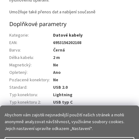
nylonovému opletení.
Umožňuje také přenos dat a nabíjení současně
Doplňkové parametry
Kategorie
:
Datové kabely
EAN
:
6953156202108
Barva
:
Černá
Délka kabelu
:
2 m
Magnetický
:
Ne
Opletený
:
Ano
Pozlacené konektory
:
Ne
Standard
:
USB 2.0
Typ konektoru
:
Lightning
Typ konektoru 2
:
USB typ C
Zakončení kabelu
:
Rovné
Abychom vám zajistili nejsnadnější použití našich stránek a mohli
anonymně analyzovat návštěvnost, využíváme soubory cookies.
Z
Jejich nastavení upravíte odkazem „Nastavení“.
á