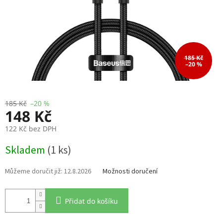
185 Kč
–20 %
185 Kč
–20 %
148 Kč
122 Kč bez DPH
Měrná
Skladem
(1 ks)
cena:
12.8.2026
Možnosti doručení
Přidat do košíku