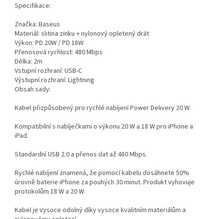
Specifikace:
Značka: Baseus
Materiál: slitina zinku + nylonový opletený drát
Výkon: PD 20W / PD 18W
Přenosová rychlost: 480 Mbps
Délka: 2m
Vstupní rozhraní: USB-C
Výstupní rozhraní: Lightning
Obsah sady:
Kabel přizpůsobený pro rychlé nabíjení Power Delivery 20 W.
Kompatibilní s nabíječkami o výkonu 20 W a 18 W pro iPhone a
iPad.
Standardní USB 2.0 a přenos dat až 480 Mbps.
Rychlé nabíjení znamená, že pomocí kabelu dosáhnete 50%
úrovně baterie iPhone za pouhých 30 minut. Produkt vyhovuje
protokolům 18 W a 20 W.
Kabel je vysoce odolný díky vysoce kvalitním materiálům a