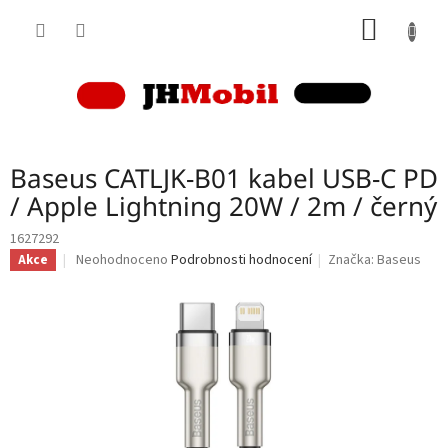
Přejít
NÁKUP
na
obsah
KOŠÍK
Baseus CATLJK-B01 kabel USB-C PD
/ Apple Lightning 20W / 2m / černý
1627292
Průměrné
Neohodnoceno
Podrobnosti hodnocení
Značka:
Baseus
Akce
hodnocení
produktu
je
0,0
z
5
hvězdiček.