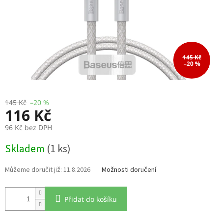
145 Kč
–20 %
145 Kč
–20 %
116 Kč
96 Kč bez DPH
Měrná
Skladem
(1 ks)
cena:
11.8.2026
Možnosti doručení
Přidat do košíku