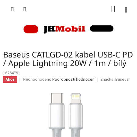
Přejít
NÁKUP
na
obsah
KOŠÍK
Baseus CATLGD-02 kabel USB-C PD
/ Apple Lightning 20W / 1m / bílý
1626479
Průměrné
Neohodnoceno
Podrobnosti hodnocení
Značka:
Baseus
Akce
hodnocení
produktu
je
0,0
z
5
hvězdiček.