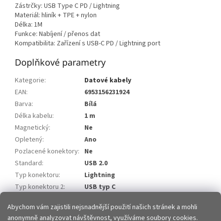
Zástrčky: USB Type C PD / Lightning
Materiál: hliník + TPE + nylon
Délka: 1M
Funkce: Nabíjení / přenos dat
Kompatibilita: Zařízení s USB-C PD / Lightning port
Doplňkové parametry
Kategorie
:
Datové kabely
EAN
:
6953156231924
Barva
:
Bílá
Délka kabelu
:
1 m
Magnetický
:
Ne
Opletený
:
Ano
Pozlacené konektory
:
Ne
Standard
:
USB 2.0
Typ konektoru
:
Lightning
Typ konektoru 2
:
USB typ C
Zakončení kabelu
:
Rovné
Abychom vám zajistili nejsnadnější použití našich stránek a mohli
anonymně analyzovat návštěvnost, využíváme soubory cookies.