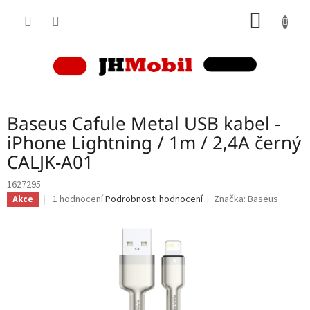
Přejít
NÁKUP
na
obsah
KOŠÍK
Baseus Cafule Metal USB kabel -
iPhone Lightning / 1m / 2,4A černý
CALJK-A01
1627295
Průměrné
1 hodnocení
Podrobnosti hodnocení
Značka:
Baseus
Akce
hodnocení
produktu
je
5,0
z
5
hvězdiček.