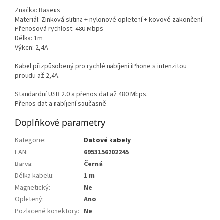
Značka: Baseus
Materiál: Zinková slitina + nylonové opletení + kovové zakončení
Přenosová rychlost: 480 Mbps
Délka: 1m
Výkon: 2,4A
Kabel přizpůsobený pro rychlé nabíjení iPhone s intenzitou
proudu až 2,4A.
Standardní USB 2.0 a přenos dat až 480 Mbps.
Přenos dat a nabíjení současně
Doplňkové parametry
Kategorie
:
Datové kabely
EAN
:
6953156202245
Barva
:
Černá
Délka kabelu
:
1 m
Magnetický
:
Ne
Opletený
:
Ano
Pozlacené konektory
:
Ne