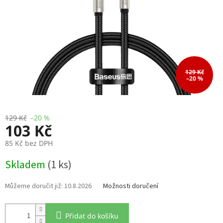
129 Kč
–20 %
129 Kč
–20 %
103 Kč
85 Kč bez DPH
Měrná
Skladem
(1 ks)
cena:
10.8.2026
Možnosti doručení
Přidat do košíku