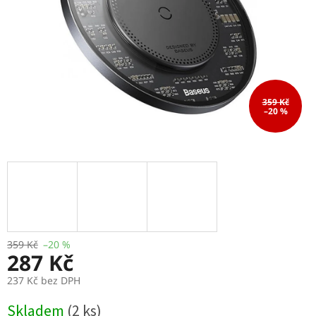
359 Kč
–20 %
359 Kč
–20 %
287 Kč
237 Kč bez DPH
Měrná
Skladem
(2 ks)
cena: