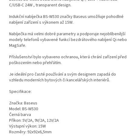
C/USB-C 24W , transparent design.
Indukční nabíječka BS-W530 značky Baseus umožňuje pohodlné
nabíjení zařízení s výkonem až 15W.
Nabíječka má velmi dobré parametry a podporuje nejoblíbenější
modely telefonů vybavené funkcí bezdrátového nabíjení Qi nebo
MagSafe.
Příslušenství bylo vybaveno ochranou, která chrání zařízení před
poškozením nebo přehřátím.
Je ideální pro časté používání a svým designem zapadá do
vzhledu moderních bytových či kancelářských interiérů.
Specifikace:
Značka: Baseus
Model: BS-W530
Černá barva
Příkon: 5V/2A, 9V/2A, 12V/2A
Výstupní výkon: 15W
Rozměry: 92x92x6,5mm