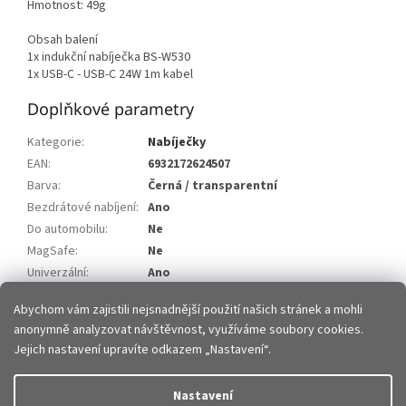
Hmotnost: 49g
Obsah balení
1x indukční nabíječka BS-W530
1x USB-C - USB-C 24W 1m kabel
Doplňkové parametry
Kategorie
:
Nabíječky
EAN
:
6932172624507
Barva
:
Černá / transparentní
Bezdrátové nabíjení
:
Ano
Do automobilu
:
Ne
MagSafe
:
Ne
Univerzální
:
Ano
Výkon
:
15W
Abychom vám zajistili nejsnadnější použití našich stránek a mohli
anonymně analyzovat návštěvnost, využíváme soubory cookies.
Z
Jejich nastavení upravíte odkazem „Nastavení“.
á
p
Vytvořil Shoptet
Nastavení