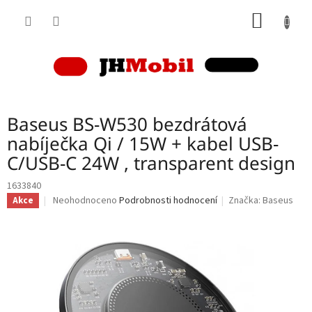
Přejít
NÁKUP
na
obsah
KOŠÍK
Baseus BS-W530 bezdrátová
nabíječka Qi / 15W + kabel USB-
C/USB-C 24W , transparent design
1633840
Průměrné
Neohodnoceno
Podrobnosti hodnocení
Značka:
Baseus
Akce
hodnocení
produktu
je
0,0
z
5
hvězdiček.