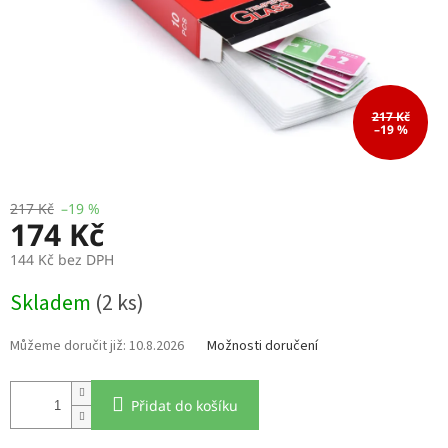
217 Kč
–19 %
217 Kč
–19 %
174 Kč
144 Kč bez DPH
Měrná
Skladem
(2 ks)
cena:
10.8.2026
Možnosti doručení
Přidat do košíku