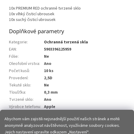
10x PREMIUM RED ochranné tvrzené sklo
10x vlhký čisticí ubrousek
10x suchý čisticí ubrousek
Doplňkové parametry
Kategorie
:
Ochranná tvrzená skla
EAN
:
5903396125959
Fólie
:
Ne
Oleofobní vrstva
:
Ano
Počet kusů
:
10 ks
Provedení
:
2,5D
Tekuté sklo
:
Ne
Tloušťka
:
0,3 mm
Tvrzené sklo
:
Ano
Výrobce telefonu
:
Apple
Model telefonu
:
iPhone 13
Abychom vám zajistili nejsnadnější použití našich stránek a mohli
anonymně analyzovat návštěvnost, využíváme soubory cookies.
Z
Jejich nastavení upravíte odkazem „Nastavení“.