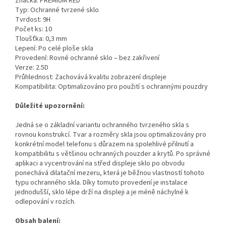
Značka: PREMIUM RED
Typ: Ochranné tvrzené sklo
Tvrdost: 9H
Počet ks: 10
Tloušťka: 0,3 mm
Lepení: Po celé ploše skla
Provedení: Rovné ochranné sklo – bez zakřivení
Verze: 2.5D
Průhlednost: Zachovává kvalitu zobrazení displeje
Kompatibilita: Optimalizováno pro použití s ochrannými pouzdry
Důležité upozornění:
Jedná se o základní variantu ochranného tvrzeného skla s
rovnou konstrukcí. Tvar a rozměry skla jsou optimalizovány pro
konkrétní model telefonu s důrazem na spolehlivé přilnutí a
kompatibilitu s většinou ochranných pouzder a krytů. Po správné
aplikaci a vycentrování na střed displeje sklo po obvodu
ponechává dilatační mezeru, která je běžnou vlastností tohoto
typu ochranného skla. Díky tomuto provedení je instalace
jednodušší, sklo lépe drží na displeji a je méně náchylné k
odlepování v rozích.
Obsah balení: