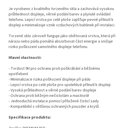
Je vyrobeno z kvalitního tvrzeného skla a zachovává vysokou
průhlednost displeje, věrné podání barev a plynulé ovládání
telefonu. Lepicí vrstva po celé ploše zajišťuje pevné přilnutí k
displeji a minimalizuje vznik vzduchových bublinek při instalaci.
Tvrzené sklo zároveň funguje jako obětovaná vrstva, která při
nárazu nebo pádu pomáhá absorbovat část energie a snižuje
riziko poškození samotného displeje telefonu.
Hlavní vlastnosti:
- Tvrdost 9H pro ochranu proti poškrábání a běžnému
opotřebení
- Minimalizace rizika poškození displeje při pádu
- Lepicí vrstva po celé ploše pro spolehlivé přilnutí k displeji
- Vysoká průhlednost a věrné podání barev displeje
- Ochrana proti běžným nečistotám a mastnotě
- Jednoduchá instalace pomocí přiložené čisticí sady
- Kompatibilní s většinou ochranných pouzder a krytů
Specifikace produktu: