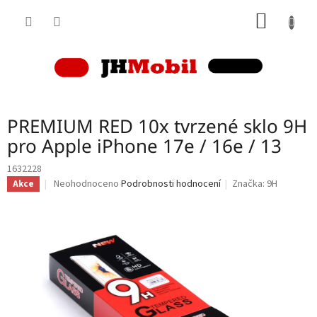
Přejít
NÁKUP
na
obsah
KOŠÍK
PREMIUM RED 10x tvrzené sklo 9H
pro Apple iPhone 17e / 16e / 13
1632228
Průměrné
Neohodnoceno
Podrobnosti hodnocení
Značka:
9H
Akce
hodnocení
produktu
je
0,0
z
5
hvězdiček.