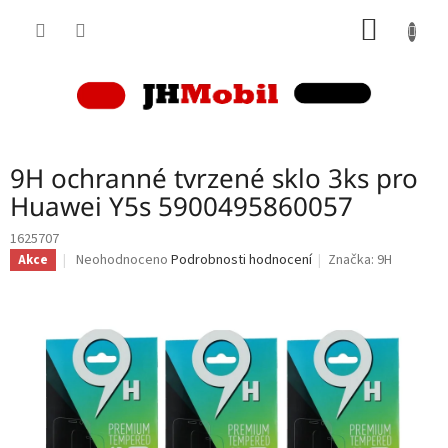
Přejít
NÁKUP
na
obsah
KOŠÍK
9H ochranné tvrzené sklo 3ks pro
Huawei Y5s 5900495860057
1625707
Průměrné
Neohodnoceno
Podrobnosti hodnocení
Značka:
9H
Akce
hodnocení
produktu
je
0,0
z
5
hvězdiček.