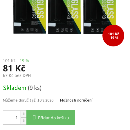
101 Kč
–19 %
101 Kč
–19 %
81 Kč
67 Kč bez DPH
Měrná
Skladem
(9 ks)
cena:
10.8.2026
Možnosti doručení
Přidat do košíku