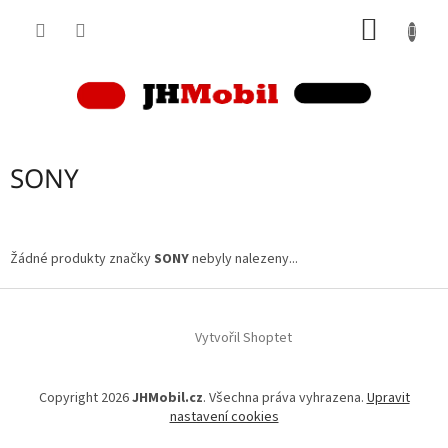
Přejít
NÁKUP
na
obsah
KOŠÍK
SONY
Žádné produkty značky
SONY
nebyly nalezeny...
Z
á
p
Vytvořil Shoptet
a
t
Copyright 2026
JHMobil.cz
. Všechna práva vyhrazena.
Upravit
í
nastavení cookies