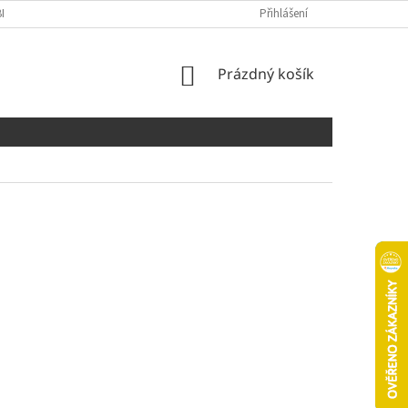
NÍCH ÚDAJŮ
COOKIES
Přihlášení
NÁKUPNÍ
Prázdný košík
KOŠÍK