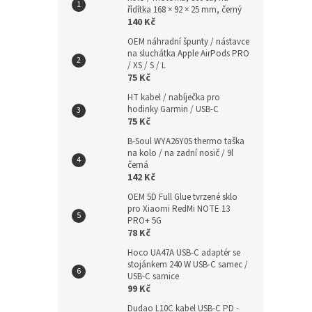
řídítka 168 × 92 × 25 mm, černý
140 Kč
OEM náhradní špunty / nástavce
na sluchátka Apple AirPods PRO
/ XS / S / L
75 Kč
HT kabel / nabíječka pro
hodinky Garmin / USB-C
75 Kč
B-Soul WYA26Y0S thermo taška
na kolo / na zadní nosič / 9l
černá
142 Kč
OEM 5D Full Glue tvrzené sklo
pro Xiaomi RedMi NOTE 13
PRO+ 5G
78 Kč
Hoco UA47A USB-C adaptér se
stojánkem 240 W USB-C samec /
USB-C samice
99 Kč
Dudao L10C kabel USB-C PD -