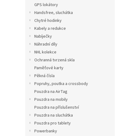
n
GPS lokátory
e
Handsfree, sluchátka
l
Chytré hodinky
Kabely a redukce
Nabíječky
Náhradní díly
NHL kolekce
Ochranná tvrzená skla
Paměťové karty
Pěkná čísla
Popruhy, poutka a crossbody
Pouzdra na AirTag
Pouzdra na mobily
Pouzdra na příslušenství
Pouzdra na sluchátka
Pouzdra pro tablety
Powerbanky