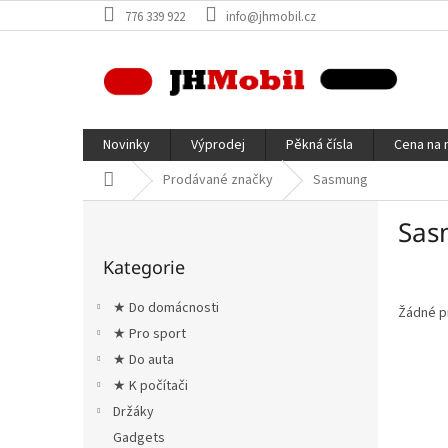
Přejít
776 339 922
info@jhmobil.cz
na
obsah
Novinky
Výprodej
Pěkná čísla
Cena na 
Domů
Prodávané značky
Sasmung
P
Sas
o
Přeskočit
s
Kategorie
kategorie
t
r
★ Do domácnosti
Žádné p
a
★ Pro sport
n
★ Do auta
n
í
★ K počítači
p
Držáky
a
Gadgets