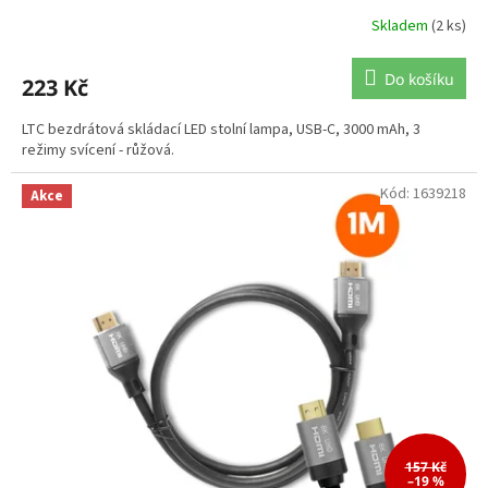
Skladem
(2 ks)
Do košíku
223 Kč
LTC bezdrátová skládací LED stolní lampa, USB-C, 3000 mAh, 3
režimy svícení - růžová.
Kód:
1639218
Akce
157 Kč
–19 %