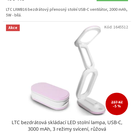
LTC LXWB16 bezdrátový přenosný stolní USB-C ventilátor, 2000 mAh,
5W - bílá.
Kód:
1645512
Akce
237 Kč
–5 %
LTC bezdrátová skládací LED stolní lampa, USB-C,
3000 mAh, 3 režimy svícení, růžová