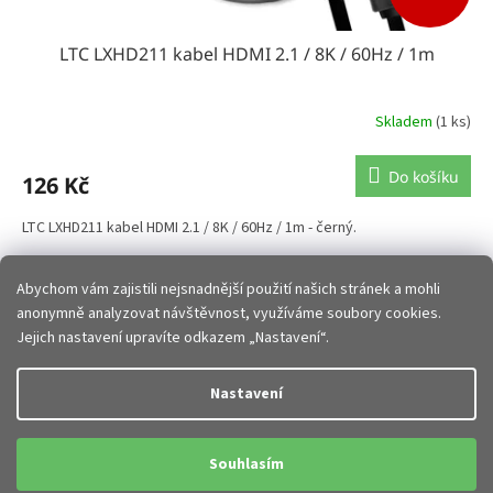
LTC LXHD211 kabel HDMI 2.1 / 8K / 60Hz / 1m
Skladem
(1 ks)
Do košíku
126 Kč
LTC LXHD211 kabel HDMI 2.1 / 8K / 60Hz / 1m - černý.
3
položek celkem
O
Abychom vám zajistili nejsnadnější použití našich stránek a mohli
v
anonymně analyzovat návštěvnost, využíváme soubory cookies.
l
Z
Jejich nastavení upravíte odkazem „Nastavení“.
á
á
d
p
Vytvořil Shoptet
a
Nastavení
a
c
t
í
Copyright 2026
JHMobil.cz
. Všechna práva vyhrazena.
Upravit
í
p
Souhlasím
nastavení cookies
r