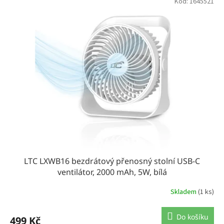
Kód:
1645521
r
o
d
u
k
t
ů
LTC LXWB16 bezdrátový přenosný stolní USB-C
ventilátor, 2000 mAh, 5W, bílá
Skladem
(1 ks)
Do košíku
499 Kč