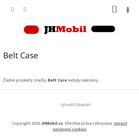
Přejít
NÁKUP
na
obsah
KOŠÍK
Belt Case
Žádné produkty značky
Belt Case
nebyly nalezeny...
Z
á
p
Vytvořil Shoptet
a
t
Copyright 2026
JHMobil.cz
. Všechna práva vyhrazena.
Upravit
í
nastavení cookies