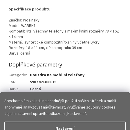
Specifikace produktu:
Značka: Wozinsky
Model: WABBK1
Kompatibilita: všechny telefony s maximálními rozměry 78 × 162
× 14 mm
Materiál: syntetické kompozitní tkaniny včetně Lycry
Rozměry: 18 × 11 cm, délka popruhu 39 cm
Barva: černá
Doplňkové parametry
Kategorie
:
Pouzdra na mobilní telefony
EAN
:
5907769306815
Barva
:
Černá
Položka byla vyprodána…
Abychom vám zajistili nejsnadnější použití našich stránek a mohli
anonymně analyzovat návštěvnost, využíváme soubory cookies.
Z
Jejich nastavení upravíte odkazem „Nastavení“.
á
p
Vytvořil Shoptet
Nastavení