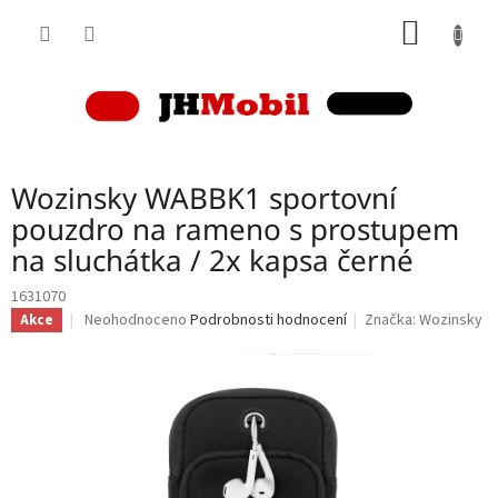
Přejít
NÁKUP
na
obsah
KOŠÍK
Wozinsky WABBK1 sportovní
pouzdro na rameno s prostupem
na sluchátka / 2x kapsa černé
1631070
Průměrné
Neohodnoceno
Podrobnosti hodnocení
Značka:
Wozinsky
Akce
hodnocení
produktu
je
0,0
z
5
hvězdiček.