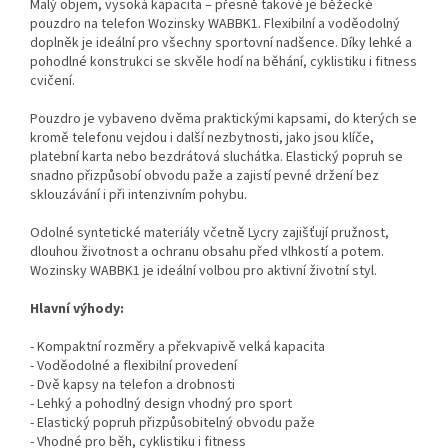
Malý objem, vysoká kapacita – přesně takové je běžecké
pouzdro na telefon Wozinsky WABBK1. Flexibilní a voděodolný
doplněk je ideální pro všechny sportovní nadšence. Díky lehké a
pohodlné konstrukci se skvěle hodí na běhání, cyklistiku i fitness
cvičení.
Pouzdro je vybaveno dvěma praktickými kapsami, do kterých se
kromě telefonu vejdou i další nezbytnosti, jako jsou klíče,
platební karta nebo bezdrátová sluchátka. Elastický popruh se
snadno přizpůsobí obvodu paže a zajistí pevné držení bez
sklouzávání i při intenzivním pohybu.
Odolné syntetické materiály včetně Lycry zajišťují pružnost,
dlouhou životnost a ochranu obsahu před vlhkostí a potem.
Wozinsky WABBK1 je ideální volbou pro aktivní životní styl.
Hlavní výhody:
- Kompaktní rozměry a překvapivě velká kapacita
- Voděodolné a flexibilní provedení
- Dvě kapsy na telefon a drobnosti
- Lehký a pohodlný design vhodný pro sport
- Elastický popruh přizpůsobitelný obvodu paže
- Vhodné pro běh, cyklistiku i fitness