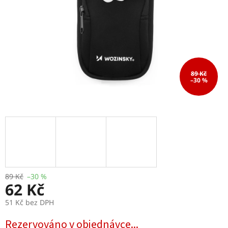
89 Kč
–30 %
89 Kč
–30 %
62 Kč
51 Kč bez DPH
Měrná
Rezervováno v objednávce...
cena: