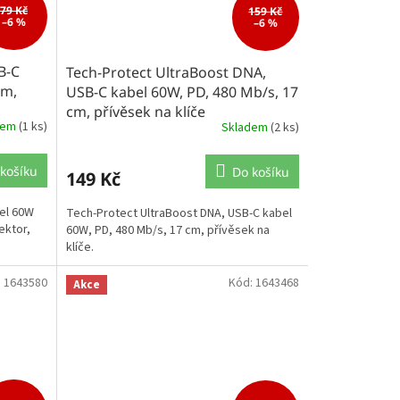
79 Kč
159 Kč
–6 %
–6 %
B-C
Tech-Protect UltraBoost DNA,
cm,
USB-C kabel 60W, PD, 480 Mb/s, 17
cm, přívěsek na klíče
dem
(1 ks)
Skladem
(2 ks)
košíku
Do košíku
149 Kč
bel 60W
Tech-Protect UltraBoost DNA, USB-C kabel
ektor,
60W, PD, 480 Mb/s, 17 cm, přívěsek na
klíče.
:
1643580
Kód:
1643468
Akce