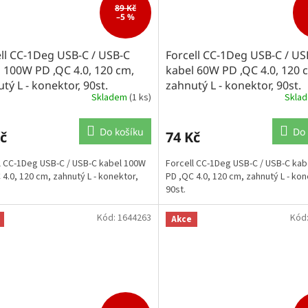
89 Kč
–5 %
ll CC-1Deg USB-C / USB-C
Forcell CC-1Deg USB-C / US
 100W PD ,QC 4.0, 120 cm,
kabel 60W PD ,QC 4.0, 120 
tý L - konektor, 90st.
zahnutý L - konektor, 90st.
Skladem
(1 ks)
Skla
Do košíku
Do 
č
74 Kč
l CC-1Deg USB-C / USB-C kabel 100W
Forcell CC-1Deg USB-C / USB-C ka
 4.0, 120 cm, zahnutý L - konektor,
PD ,QC 4.0, 120 cm, zahnutý L - kon
90st.
Kód:
1644263
Kód
Akce