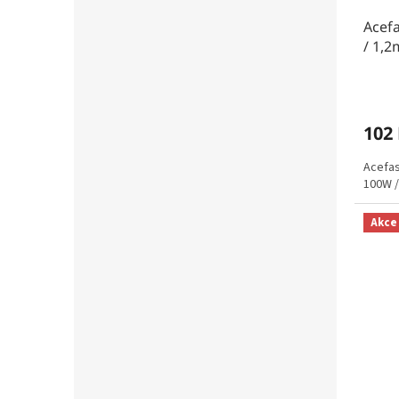
Acefa
/ 1,2
102
Acefas
100W / 
Akce