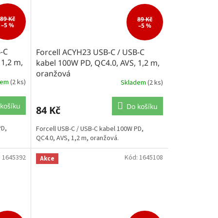
89 Kč
89 Kč
–5 %
–5 %
B-C
Forcell ACYH23 USB-C / USB-C
 1,2 m,
kabel 100W PD, QC4.0, AVS, 1,2 m,
oranžová
dem
(2 ks)
Skladem
(2 ks)
košíku
Do košíku
84 Kč
PD,
Forcell USB-C / USB-C kabel 100W PD,
QC4.0, AVS, 1,2 m, oranžová.
:
1645392
Kód:
1645108
Akce