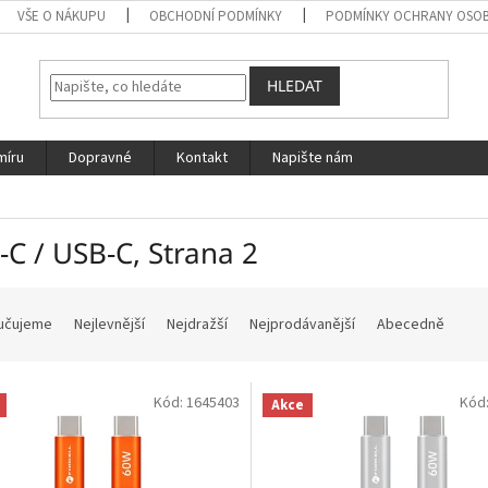
VŠE O NÁKUPU
OBCHODNÍ PODMÍNKY
PODMÍNKY OCHRANY OSOB
HLEDAT
míru
Dopravné
Kontakt
Napište nám
-C / USB-C
, Strana 2
učujeme
Nejlevnější
Nejdražší
Nejprodávanější
Abecedně
Kód:
1645403
Kód
Akce