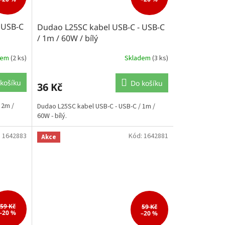
 USB-C
Dudao L25SC kabel USB-C - USB-C
/ 1m / 60W / bílý
dem
(2 ks)
Skladem
(3 ks)
košíku
Do košíku
36 Kč
 2m /
Dudao L25SC kabel USB-C - USB-C / 1m /
60W - bílý.
:
1642883
Kód:
1642881
Akce
59 Kč
59 Kč
–20 %
–20 %