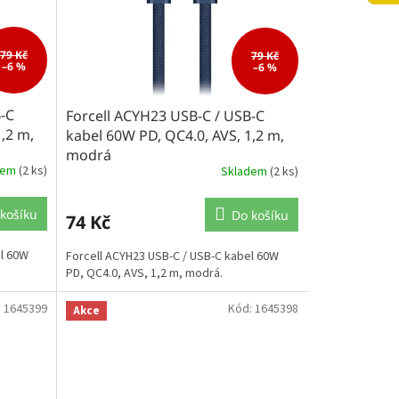
79 Kč
79 Kč
–6 %
–6 %
B-C
Forcell ACYH23 USB-C / USB-C
,2 m,
kabel 60W PD, QC4.0, AVS, 1,2 m,
modrá
dem
(2 ks)
Skladem
(2 ks)
košíku
Do košíku
74 Kč
el 60W
Forcell ACYH23 USB-C / USB-C kabel 60W
PD, QC4.0, AVS, 1,2 m, modrá.
:
1645399
Kód:
1645398
Akce