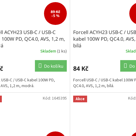
89 Kč
–5 %
ll ACYH23 USB-C / USB-C
Forcell ACYH23 USB-C / US
 100W PD, QC4.0, AVS, 1,2 m,
kabel 100W PD, QC4.0, AVS,
rá
bílá
Skladem
(1 ks)
Skla
Do košíku
Do 
č
84 Kč
l USB-C / USB-C kabel 100W PD,
Forcell USB-C / USB-C kabel 100W 
 AVS, 1,2 m, modrá.
QC4.0, AVS, 1,2 m, bílá.
Kód:
1645395
Kód
Akce