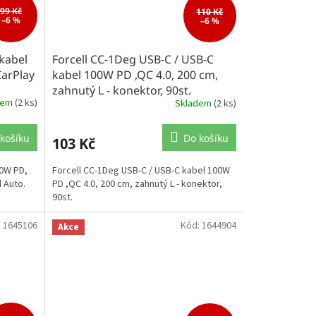
99 Kč
110 Kč
–6 %
–6 %
 kabel
Forcell CC-1Deg USB-C / USB-C
CarPlay
kabel 100W PD ,QC 4.0, 200 cm,
zahnutý L - konektor, 90st.
dem
(2 ks)
Skladem
(2 ks)
košíku
Do košíku
103 Kč
60W PD,
Forcell CC-1Deg USB-C / USB-C kabel 100W
 Auto.
PD ,QC 4.0, 200 cm, zahnutý L - konektor,
90st.
:
1645106
Kód:
1644904
Akce