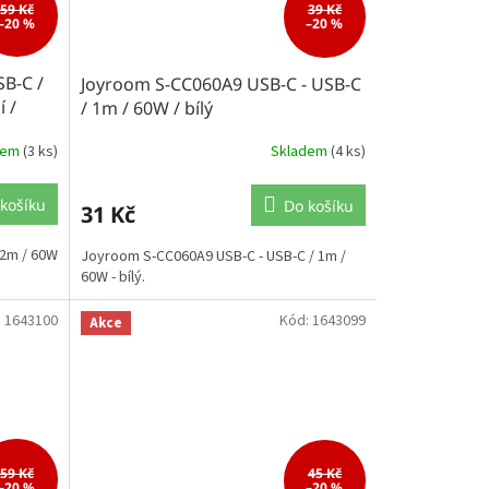
59 Kč
39 Kč
–20 %
–20 %
SB-C /
Joyroom S-CC060A9 USB-C - USB-C
 /
/ 1m / 60W / bílý
dem
(3 ks)
Skladem
(4 ks)
košíku
Do košíku
31 Kč
,2m / 60W
Joyroom S-CC060A9 USB-C - USB-C / 1m /
60W - bílý.
:
1643100
Kód:
1643099
Akce
59 Kč
45 Kč
–20 %
–20 %