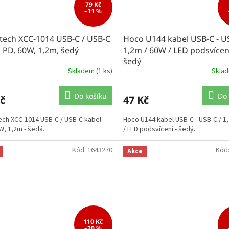
79 Kč
–11 %
tech XCC-1014 USB-C / USB-C
Hoco U144 kabel USB-C - U
 PD, 60W, 1,2m, šedý
1,2m / 60W / LED podsvícení
šedý
Skladem
(1 ks)
Skla
Do košíku
Do 
č
47 Kč
ch XCC-1014 USB-C / USB-C kabel
Hoco U144 kabel USB-C - USB-C / 1
W, 1,2m - šedá.
/ LED podsvícení - šedý.
Kód:
1643270
Kód
Akce
110 Kč
–20 %