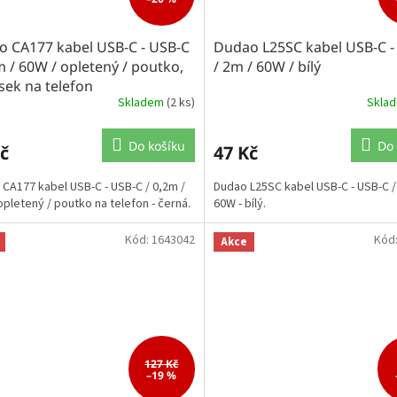
o CA177 kabel USB-C - USB-C
Dudao L25SC kabel USB-C -
m / 60W / opletený / poutko,
/ 2m / 60W / bílý
sek na telefon
Skladem
(2 ks)
Skla
Do košíku
Do 
č
47 Kč
 CA177 kabel USB-C - USB-C / 0,2m /
Dudao L25SC kabel USB-C - USB-C /
opletený / poutko na telefon - černá.
60W - bílý.
Kód:
1643042
Kód
Akce
127 Kč
–19 %