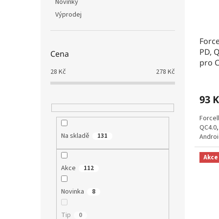
Novinky
Výprodej
Force
PD, 
Cena
pro C
28
Kč
278
Kč
93 K
Forcel
QC4.0,
Na skladě
131
Androi
Akce
Akce
112
Novinka
8
Tip
0