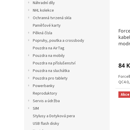
Náhradní díly
NHL kolekce
Ochranná tvrzená skla
Paměťové karty
Force
Pěkná čísla
kabel
Popruhy, poutka a crossbody
mod
Pouzdra na AirTag
Pouzdra na mobily
Pouzdra na příslušenství
84 K
Pouzdra na sluchátka
Forcel
Pouzdra pro tablety
QC4.0,
Powerbanky
Reproduktory
Akce
Servis a údržba
SIM
Stylusy a Dotyková pera
USB flash disky