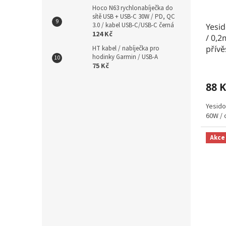
Hoco N63 rychlonabíječka do
sítě USB + USB-C 30W / PD, QC
3.0 / kabel USB-C/USB-C černá
Yesid
124 Kč
/ 0,2
přívě
HT kabel / nabíječka pro
hodinky Garmin / USB-A
75 Kč
88 K
Yesido
60W / 
Akce