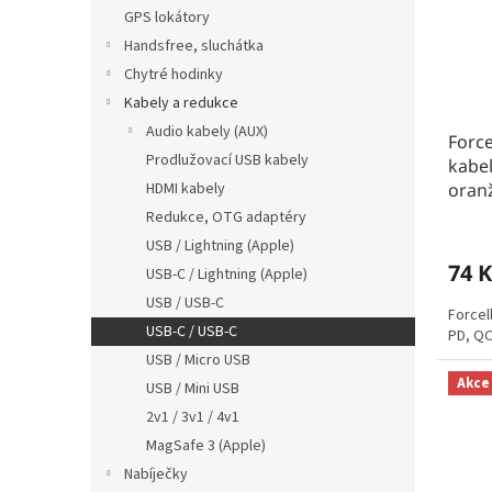
s
o
n
GPS lokátory
p
d
e
r
u
Handsfree, sluchátka
l
o
k
Chytré hodinky
d
t
Kabely a redukce
u
ů
Audio kabely (AUX)
Force
k
Prodlužovací USB kabely
kabel
t
HDMI kabely
oran
ů
Redukce, OTG adaptéry
USB / Lightning (Apple)
74 K
USB-C / Lightning (Apple)
USB / USB-C
Forcel
USB-C / USB-C
PD, QC
USB / Micro USB
Akce
USB / Mini USB
2v1 / 3v1 / 4v1
MagSafe 3 (Apple)
Nabíječky