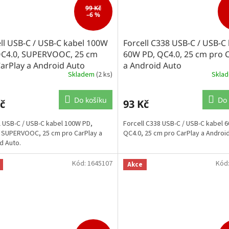
99 Kč
–6 %
ll USB-C / USB-C kabel 100W
Forcell C338 USB-C / USB-C
QC4.0, SUPERVOOC, 25 cm
60W PD, QC4.0, 25 cm pro 
arPlay a Android Auto
a Android Auto
Skladem
(2 ks)
Skla
Do košíku
Do 
č
93 Kč
l USB-C / USB-C kabel 100W PD,
Forcell C338 USB-C / USB-C kabel 
 SUPERVOOC, 25 cm pro CarPlay a
QC4.0, 25 cm pro CarPlay a Android
d Auto.
Kód:
1645107
Kód
Akce