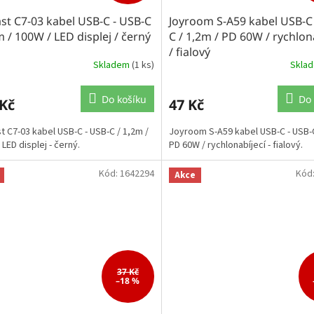
st C7-03 kabel USB-C - USB-C
Joyroom S-A59 kabel USB-C 
m / 100W / LED displej / černý
C / 1,2m / PD 60W / rychlon
/ fialový
Skladem
(1 ks)
Skla
Do košíku
Do 
 Kč
47 Kč
t C7-03 kabel USB-C - USB-C / 1,2m /
Joyroom S-A59 kabel USB-C - USB-C
LED displej - černý.
PD 60W / rychlonabíjecí - fialový.
Kód:
1642294
Kód
Akce
37 Kč
–18 %