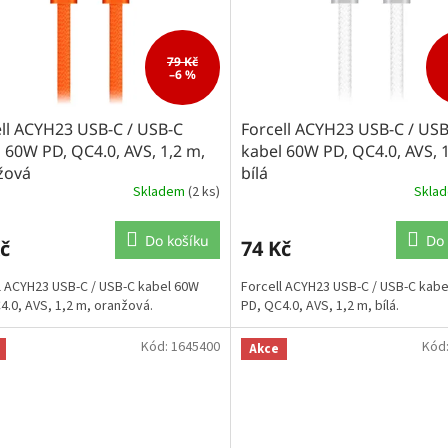
79 Kč
–6 %
ll ACYH23 USB-C / USB-C
Forcell ACYH23 USB-C / US
 60W PD, QC4.0, AVS, 1,2 m,
kabel 60W PD, QC4.0, AVS, 1
žová
bílá
Skladem
(2 ks)
Skla
Do košíku
Do 
č
74 Kč
l ACYH23 USB-C / USB-C kabel 60W
Forcell ACYH23 USB-C / USB-C kab
4.0, AVS, 1,2 m, oranžová.
PD, QC4.0, AVS, 1,2 m, bílá.
Kód:
1645400
Kód
Akce