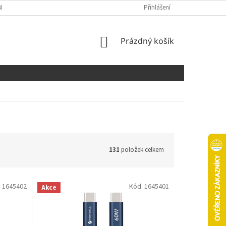
NÍCH ÚDAJŮ
COOKIES
Přihlášení
NÁKUPNÍ
Prázdný košík
KOŠÍK
131
položek celkem
:
1645402
Kód:
1645401
Akce