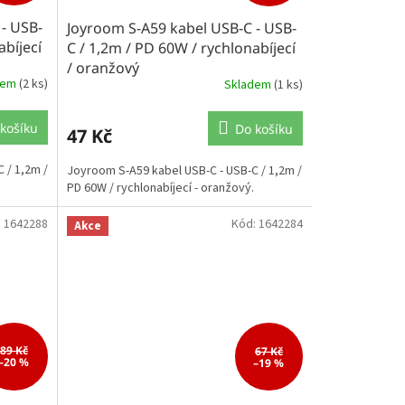
- USB-
Joyroom S-A59 kabel USB-C - USB-
abíjecí
C / 1,2m / PD 60W / rychlonabíjecí
/ oranžový
dem
(2 ks)
Skladem
(1 ks)
košíku
Do košíku
47 Kč
 / 1,2m /
Joyroom S-A59 kabel USB-C - USB-C / 1,2m /
PD 60W / rychlonabíjecí - oranžový.
:
1642288
Kód:
1642284
Akce
89 Kč
67 Kč
–20 %
–19 %