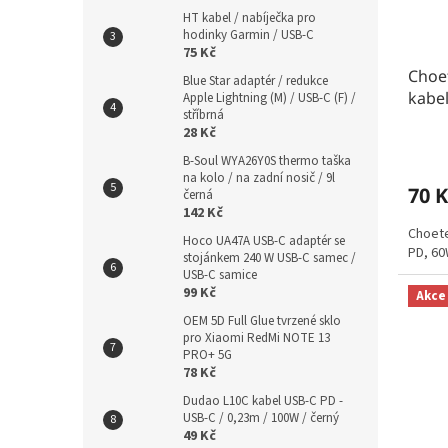
HT kabel / nabíječka pro
hodinky Garmin / USB-C
75 Kč
Choe
Blue Star adaptér / redukce
kabel
Apple Lightning (M) / USB-C (F) /
stříbrná
28 Kč
B-Soul WYA26Y0S thermo taška
na kolo / na zadní nosič / 9l
70 K
černá
142 Kč
Choete
Hoco UA47A USB-C adaptér se
PD, 60
stojánkem 240 W USB-C samec /
USB-C samice
99 Kč
Akce
OEM 5D Full Glue tvrzené sklo
pro Xiaomi RedMi NOTE 13
PRO+ 5G
78 Kč
Dudao L10C kabel USB-C PD -
USB-C / 0,23m / 100W / černý
49 Kč