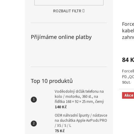
ROZBALIT FILTR
Force
kabel
Přijímáme online platby
zahnu
84 K
Forcel
PD ,QC
Top 10 produktů
90st.
Voděodolný držák telefonu na
Akce
kolo / motorku, 360 st., na
řídítka 168 × 92 × 25 mm, černý
140 Kč
OEM náhradní špunty / nástavce
na sluchátka Apple AirPods PRO
/ XS / S / L
75 Kč