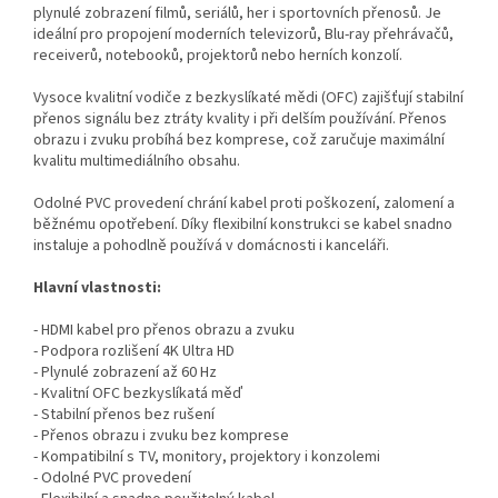
plynulé zobrazení filmů, seriálů, her i sportovních přenosů. Je
ideální pro propojení moderních televizorů, Blu-ray přehrávačů,
receiverů, notebooků, projektorů nebo herních konzolí.
Vysoce kvalitní vodiče z bezkyslíkaté mědi (OFC) zajišťují stabilní
přenos signálu bez ztráty kvality i při delším používání. Přenos
obrazu i zvuku probíhá bez komprese, což zaručuje maximální
kvalitu multimediálního obsahu.
Odolné PVC provedení chrání kabel proti poškození, zalomení a
běžnému opotřebení. Díky flexibilní konstrukci se kabel snadno
instaluje a pohodlně používá v domácnosti i kanceláři.
Hlavní vlastnosti:
- HDMI kabel pro přenos obrazu a zvuku
- Podpora rozlišení 4K Ultra HD
- Plynulé zobrazení až 60 Hz
- Kvalitní OFC bezkyslíkatá měď
- Stabilní přenos bez rušení
- Přenos obrazu i zvuku bez komprese
- Kompatibilní s TV, monitory, projektory i konzolemi
- Odolné PVC provedení