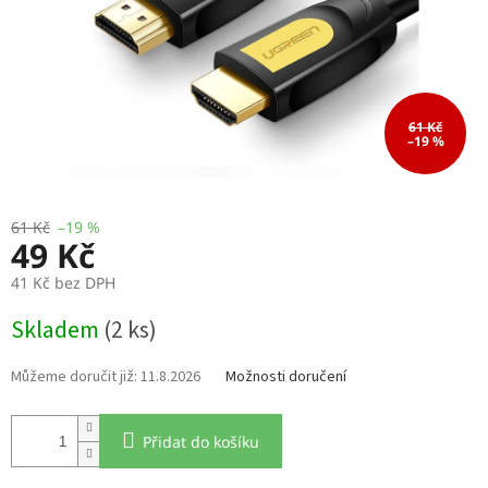
61 Kč
–19 %
61 Kč
–19 %
49 Kč
41 Kč bez DPH
Měrná
Skladem
(2 ks)
cena:
11.8.2026
Možnosti doručení
Přidat do košíku