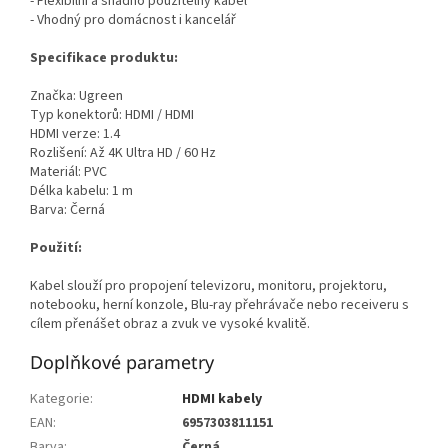
- Flexibilní a snadno použitelný kabel
- Vhodný pro domácnost i kancelář
Specifikace produktu:
Značka: Ugreen
Typ konektorů: HDMI / HDMI
HDMI verze: 1.4
Rozlišení: Až 4K Ultra HD / 60 Hz
Materiál: PVC
Délka kabelu: 1 m
Barva: Černá
Použití:
Kabel slouží pro propojení televizoru, monitoru, projektoru,
notebooku, herní konzole, Blu-ray přehrávače nebo receiveru s
cílem přenášet obraz a zvuk ve vysoké kvalitě.
Doplňkové parametry
Kategorie
:
HDMI kabely
EAN
:
6957303811151
Barva
:
Černá