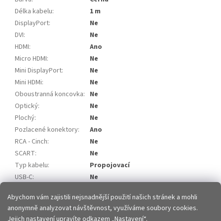
Délka kabelu
:
1 m
DisplayPort
:
Ne
DVI
:
Ne
HDMI
:
Ano
Micro HDMI
:
Ne
Mini DisplayPort
:
Ne
Mini HDMi
:
Ne
Oboustranná koncovka
:
Ne
Optický
:
Ne
Plochý
:
Ne
Pozlacené konektory
:
Ano
RCA - Cinch
:
Ne
SCART
:
Ne
Typ kabelu
:
Propojovací
USB-C
:
Ne
VGA
:
Ne
Abychom vám zajistili nejsnadnější použití našich stránek a mohli
anonymně analyzovat návštěvnost, využíváme soubory cookies.
Z
Jejich nastavení upravíte odkazem „Nastavení“.