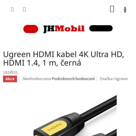
Přejít
NÁKUP
na
obsah
KOŠÍK
Ugreen HDMI kabel 4K Ultra HD,
HDMI 1.4, 1 m, černá
1624531
Průměrné
Neohodnoceno
Podrobnosti hodnocení
Značka:
Ugreen
Akce
hodnocení
produktu
je
0,0
z
5
hvězdiček.