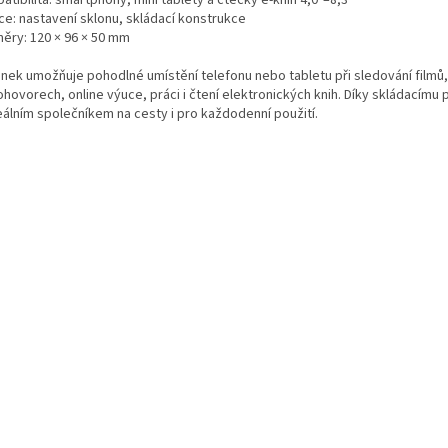
ce: nastavení sklonu, skládací konstrukce
ěry: 120 × 96 × 50 mm
ánek umožňuje pohodlné umístění telefonu nebo tabletu při sledování filmů,
hovorech, online výuce, práci i čtení elektronických knih. Díky skládacímu
eálním společníkem na cesty i pro každodenní použití.