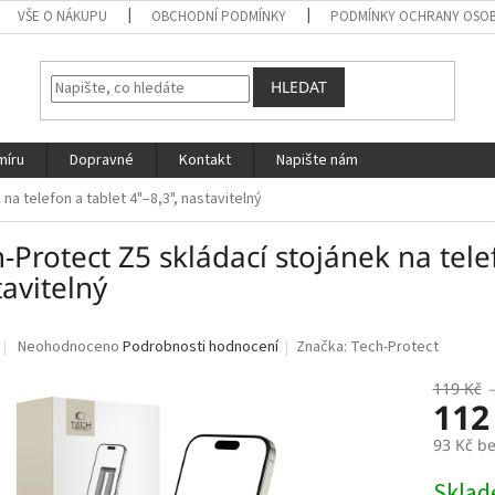
VŠE O NÁKUPU
OBCHODNÍ PODMÍNKY
PODMÍNKY OCHRANY OSOB
HLEDAT
míru
Dopravné
Kontakt
Napište nám
na telefon a tablet 4"–8,3", nastavitelný
-Protect Z5 skládací stojánek na tele
avitelný
Průměrné
Neohodnoceno
Podrobnosti hodnocení
Značka:
Tech-Protect
hodnocení
produktu
119 Kč
112
je
0,0
93 Kč b
z
5
Měrná
Skla
hvězdiček.