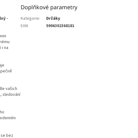
Doplňkové parametry
ný -
Kategorie
:
Držáky
EAN
:
5906302368181
mini
elnému
 i na
uje
ezpečně
dle vašich
y, sledování
eho
ždodenním
 se bez