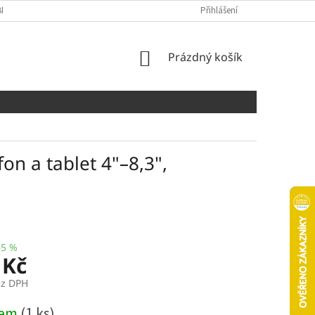
NÍCH ÚDAJŮ
COOKIES
Přihlášení
NÁKUPNÍ
Prázdný košík
KOŠÍK
fon a tablet 4"–8,3",
–5 %
 Kč
ez DPH
dem
(1 ks)