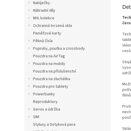
Nabíječky
Det
Náhradní díly
Tech
NHL kolekce
čern
Ochranná tvrzená skla
Paměťové karty
Tech-
table
Pěkná čísla
sklo
Popruhy, poutka a crossbody
cest
Pouzdra na AirTag
Stojá
Pouzdra na mobily
vyso
Pouzdra na příslušenství
udrží
Pouzdra na sluchátka
Možn
Pouzdra pro tablety
potře
Powerbanky
filmů
Reproduktory
Prot
Servis a údržba
nech
SIM
použí
Stylusy a Dotyková pera
Sklá