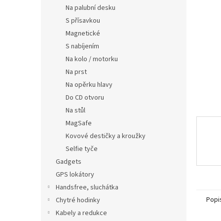
n
Na palubní desku
e
S přísavkou
l
Magnetické
S nabíjením
Na kolo / motorku
Na prst
Na opěrku hlavy
Do CD otvoru
Na stůl
MagSafe
Kovové destičky a kroužky
Selfie tyče
Gadgets
GPS lokátory
Handsfree, sluchátka
Popi
Chytré hodinky
Kabely a redukce