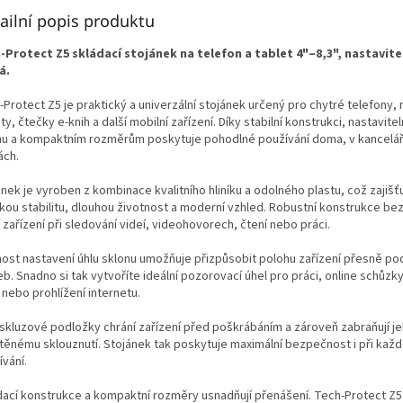
ailní popis produktu
-Protect Z5 skládací stojánek na telefon a tablet 4"–8,3", nastavitel
á.
Protect Z5 je praktický a univerzální stojánek určený pro chytré telefony, 
ty, čtečky e-knih a další mobilní zařízení. Díky stabilní konstrukci, nastavit
nu a kompaktním rozměrům poskytuje pohodlné používání doma, v kanceláři
ách.
nek je vyroben z kombinace kvalitního hliníku a odolného plastu, což zajišť
kou stabilitu, dlouhou životnost a moderní vzhled. Robustní konstrukce b
 zařízení při sledování videí, videohovorech, čtení nebo práci.
ost nastavení úhlu sklonu umožňuje přizpůsobit polohu zařízení přesně po
b. Snadno si tak vytvoříte ideální pozorovací úhel pro práci, online schůzk
 nebo prohlížení internetu.
iskluzové podložky chrání zařízení před poškrábáním a zároveň zabraňují j
těnému sklouznutí. Stojánek tak poskytuje maximální bezpečnost i při ka
vání.
dací konstrukce a kompaktní rozměry usnadňují přenášení. Tech-Protect Z5