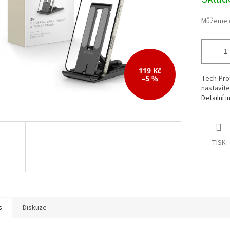
cena:
119 Kč
–5 %
Tech-Prot
nastavite
Detailní 
TISK
s
Diskuze