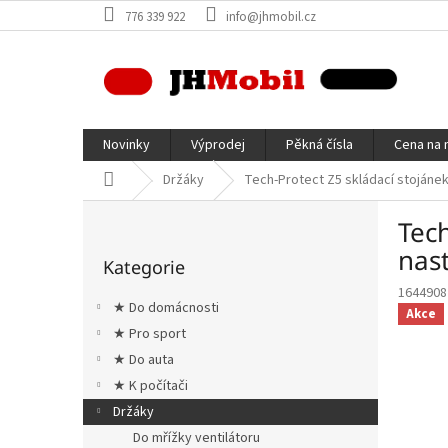
Přejít
776 339 922
info@jhmobil.cz
na
obsah
Novinky
Výprodej
Pěkná čísla
Cena na 
Domů
Držáky
Tech-Protect Z5 skládací stojánek 
P
Tech
o
Přeskočit
s
nast
Kategorie
kategorie
t
1644908
r
★ Do domácnosti
Akce
a
★ Pro sport
n
★ Do auta
n
í
★ K počítači
p
Držáky
a
Do mřížky ventilátoru