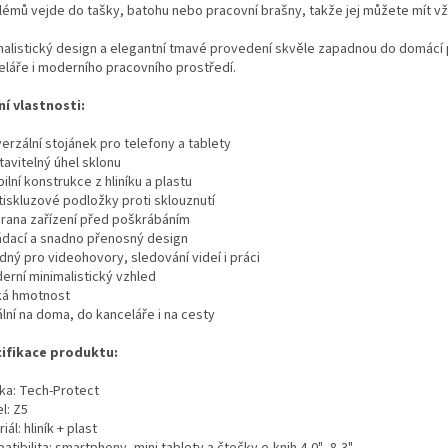
lémů vejde do tašky, batohu nebo pracovní brašny, takže jej můžete mít vž
malistický design a elegantní tmavé provedení skvěle zapadnou do domácí
eláře i moderního pracovního prostředí.
ní vlastnosti:
verzální stojánek pro telefony a tablety
tavitelný úhel sklonu
bilní konstrukce z hliníku a plastu
tiskluzové podložky proti sklouznutí
hrana zařízení před poškrábáním
ládací a snadno přenosný design
dný pro videohovory, sledování videí i práci
erní minimalistický vzhled
zká hmotnost
ální na doma, do kanceláře i na cesty
ifikace produktu:
ka: Tech-Protect
l: Z5
iál: hliník + plast
tibilita: smartphony, mini tablety a čtečky e-knih 4,0"–8,3"