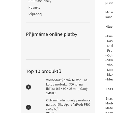
USB flash disky
prob
Novinky
Mini
Výprodej
kanc
Hlav
Přijímáme online platby
- Uni
- Nas
- Sta
- Pro
- Oc
- Sk
- Vho
- Mod
Top 10 produktů
- Ní
- Ide
Voděodolný držák telefonu na
kolo / motorku, 360 st., na
Spec
řídítka 168 × 92 × 25 mm, černý
140 Kč
Znač
OEM náhradní špunty / nástavce
Mode
na sluchátka Apple AirPods PRO
Mater
/ XS / S / L
Kompa