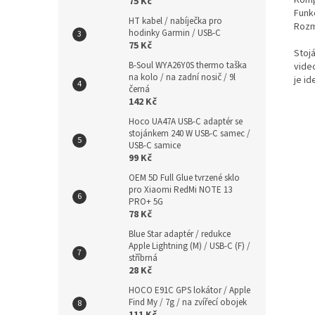
75 Kč
Funk
HT kabel / nabíječka pro
Rozm
hodinky Garmin / USB-C
75 Kč
Stoj
B-Soul WYA26Y0S thermo taška
video
na kolo / na zadní nosič / 9l
je id
černá
142 Kč
Hoco UA47A USB-C adaptér se
stojánkem 240 W USB-C samec /
USB-C samice
99 Kč
OEM 5D Full Glue tvrzené sklo
pro Xiaomi RedMi NOTE 13
PRO+ 5G
78 Kč
Blue Star adaptér / redukce
Apple Lightning (M) / USB-C (F) /
stříbrná
28 Kč
HOCO E91C GPS lokátor / Apple
Find My / 7g / na zvířecí obojek