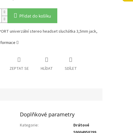
Přidat do košíku
ORT univerzální stereo headset sluchátka 3,5mm jack,
informace
ZEPTAT SE
HLÍDAT
SDÍLET
Doplňkové parametry
Kategorie
:
Drátové
59004958299