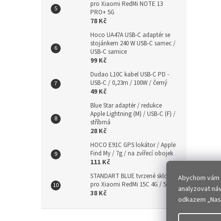
pro Xiaomi RedMi NOTE 13
PRO+ 5G
78 Kč
Hoco UA47A USB-C adaptér se
stojánkem 240 W USB-C samec /
USB-C samice
99 Kč
Dudao L10C kabel USB-C PD -
USB-C / 0,23m / 100W / černý
49 Kč
Blue Star adaptér / redukce
Apple Lightning (M) / USB-C (F) /
stříbrná
28 Kč
HOCO E91C GPS lokátor / Apple
Find My / 7g / na zvířecí obojek
111 Kč
STANDART BLUE tvrzené sklo 9H
Abychom vám za
pro Xiaomi RedMi 15C 4G / 5G
analyzovat ná
38 Kč
odkazem „Nast
Z