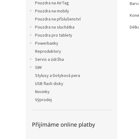
Pouzdra na AirTag
Barva
Pouzdra na mobily
Kone
Pouzdra na příslušenství
Pouzdra na sluchátka
Délka
Pouzdra pro tablety
Powerbanky
Reproduktory
Servis a údržba
SIM
Stylusy a Dotyková pera
USB flash disky
Novinky
Výprodej
Přijímáme online platby