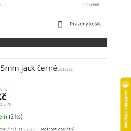
NÍCH ÚDAJŮ
COOKIES
Přihlášení
NÁKUPNÍ
Prázdný košík
KOŠÍK
,5mm jack černé
1627202
19 %
Kč
ez DPH
dem
(2 ks)
11.8.2026
Možnosti doručení