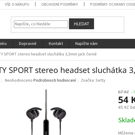
VŠE O NÁKUPU
OBCHODNÍ PODMÍNKY
PODMÍNKY OCHRANY OSOB
HLEDAT
míru
Dopravné
Kontakt
Napište nám
Y SPORT stereo headset sluchátka 3,5mm jack černé
TY SPORT stereo headset sluchátka 3
Průměrné
Neohodnoceno
Podrobnosti hodnocení
Značka:
Setty
hodnocení
produktu
67 Kč
–
54 
je
0,0
45 Kč b
z
5
Měrná
Skla
hvězdiček.
cena: