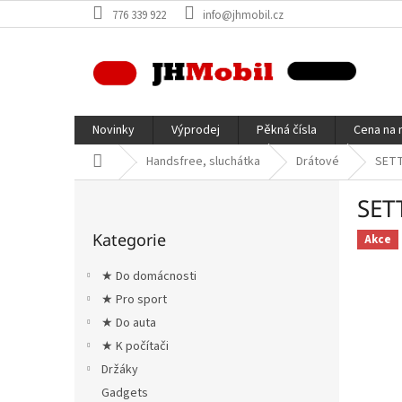
Přejít
776 339 922
info@jhmobil.cz
na
obsah
Novinky
Výprodej
Pěkná čísla
Cena na 
Domů
Handsfree, sluchátka
Drátové
SETT
P
SET
o
Přeskočit
s
Kategorie
kategorie
Akce
t
r
★ Do domácnosti
a
★ Pro sport
n
★ Do auta
n
í
★ K počítači
p
Držáky
a
Gadgets