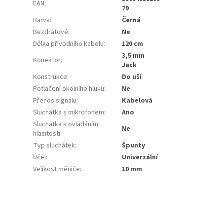
EAN
:
79
Barva
:
Černá
Bezdrátové
:
Ne
Délka přívodního kabelu
:
120 cm
3,5 mm
Konektor
:
Jack
Konstrukce
:
Do uší
Potlačení okolního hluku
:
Ne
Přenos signálu
:
Kabelová
Sluchátka s mikrofonem
:
Ano
Sluchátka s ovládáním
Ne
hlasitosti
:
Typ sluchátek
:
Špunty
Účel
:
Univerzální
Velikost měniče
:
10 mm