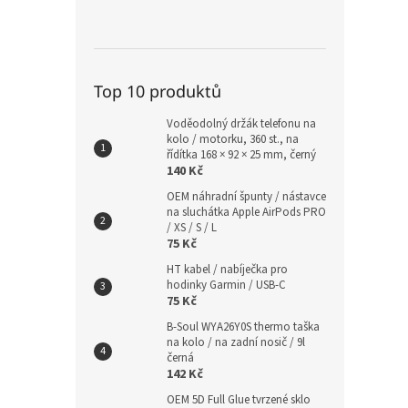
Top 10 produktů
Voděodolný držák telefonu na
kolo / motorku, 360 st., na
řídítka 168 × 92 × 25 mm, černý
140 Kč
OEM náhradní špunty / nástavce
na sluchátka Apple AirPods PRO
/ XS / S / L
75 Kč
HT kabel / nabíječka pro
hodinky Garmin / USB-C
75 Kč
B-Soul WYA26Y0S thermo taška
na kolo / na zadní nosič / 9l
černá
142 Kč
OEM 5D Full Glue tvrzené sklo