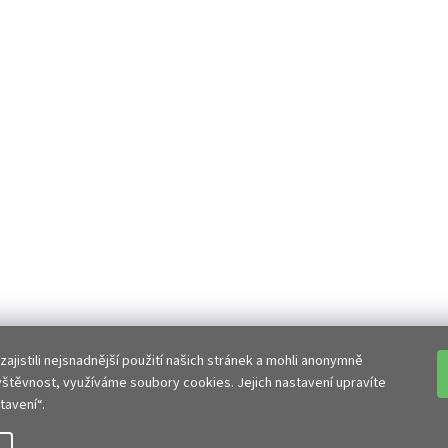
jistili nejsnadnější použití našich stránek a mohli anonymně
vštěvnost, využíváme soubory cookies. Jejich nastavení upravíte
avení“.