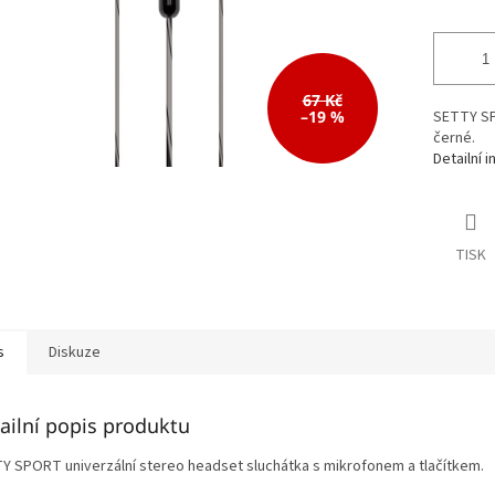
67 Kč
–19 %
SETTY SP
černé.
Detailní 
TISK
s
Diskuze
ailní popis produktu
Y SPORT univerzální stereo headset sluchátka s mikrofonem a tlačítkem.