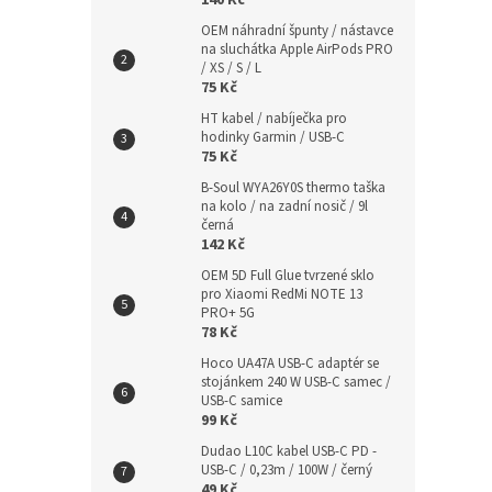
140 Kč
OEM náhradní špunty / nástavce
na sluchátka Apple AirPods PRO
/ XS / S / L
75 Kč
HT kabel / nabíječka pro
hodinky Garmin / USB-C
75 Kč
B-Soul WYA26Y0S thermo taška
na kolo / na zadní nosič / 9l
černá
142 Kč
OEM 5D Full Glue tvrzené sklo
pro Xiaomi RedMi NOTE 13
PRO+ 5G
78 Kč
Hoco UA47A USB-C adaptér se
stojánkem 240 W USB-C samec /
USB-C samice
99 Kč
Dudao L10C kabel USB-C PD -
USB-C / 0,23m / 100W / černý
49 Kč