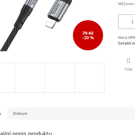
79 Kč
–20 %
Hoco UPA2
Detailní 
TISK
s
Diskuze
ailní popis produktu