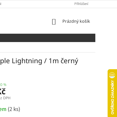
NÍCH ÚDAJŮ
COOKIES
Přihlášení
NÁKUPNÍ
Prázdný košík
KOŠÍK
ple Lightning / 1m černý
20 %
Kč
ez DPH
dem
(2 ks)