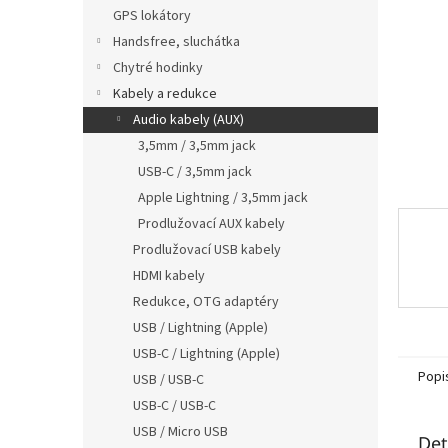
n
GPS lokátory
e
Handsfree, sluchátka
l
Chytré hodinky
Kabely a redukce
Audio kabely (AUX)
3,5mm / 3,5mm jack
USB-C / 3,5mm jack
Apple Lightning / 3,5mm jack
Prodlužovací AUX kabely
Prodlužovací USB kabely
HDMI kabely
Redukce, OTG adaptéry
USB / Lightning (Apple)
USB-C / Lightning (Apple)
Popi
USB / USB-C
USB-C / USB-C
USB / Micro USB
Det