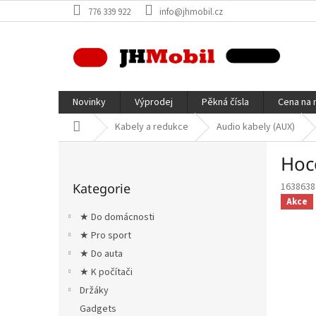
Přejít
776 339 922
info@jhmobil.cz
na
obsah
Novinky
Výprodej
Pěkná čísla
Cena na 
Domů
Kabely a redukce
Audio kabely (AUX)
P
Hoc
o
Přeskočit
s
Kategorie
1638638
kategorie
t
Akce
r
★ Do domácnosti
a
★ Pro sport
n
★ Do auta
n
í
★ K počítači
p
Držáky
a
Gadgets