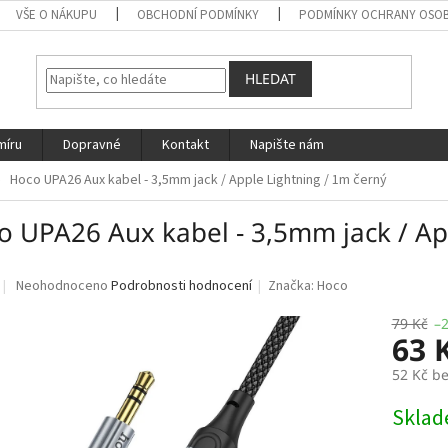
VŠE O NÁKUPU
OBCHODNÍ PODMÍNKY
PODMÍNKY OCHRANY OSOB
HLEDAT
míru
Dopravné
Kontakt
Napište nám
Hoco UPA26 Aux kabel - 3,5mm jack / Apple Lightning / 1m černý
o UPA26 Aux kabel - 3,5mm jack / Ap
Průměrné
Neohodnoceno
Podrobnosti hodnocení
Značka:
Hoco
hodnocení
produktu
79 Kč
–
63 
je
0,0
52 Kč b
z
5
Měrná
Skla
hvězdiček.
cena: