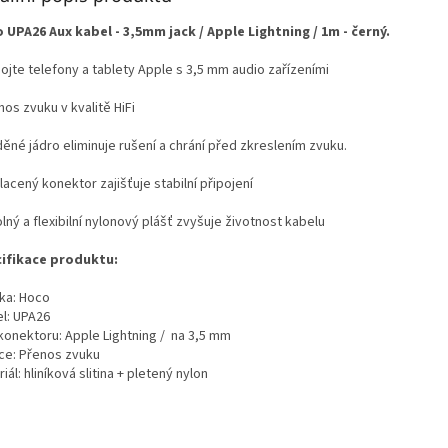
 UPA26 Aux kabel - 3,5mm jack / Apple Lightning / 1m - černý.
pojte telefony a tablety Apple s 3,5 mm audio zařízeními
nos zvuku v kvalitě HiFi
ěné jádro eliminuje rušení a chrání před zkreslením zvuku.
lacený konektor zajišťuje stabilní připojení
lný a flexibilní nylonový plášť zvyšuje životnost kabelu
ifikace produktu:
ka: Hoco
l: UPA26
konektoru: Apple Lightning / na 3,5 mm
ce: Přenos zvuku
iál: hliníková slitina + pletený nylon