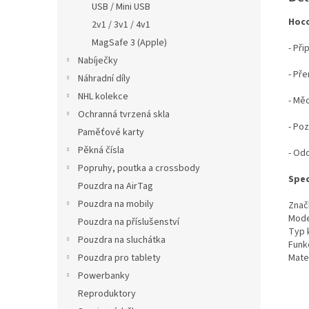
USB / Mini USB
Hoco
2v1 / 3v1 / 4v1
MagSafe 3 (Apple)
- Při
Nabíječky
- Pře
Náhradní díly
NHL kolekce
- Měd
Ochranná tvrzená skla
- Poz
Paměťové karty
Pěkná čísla
- Odo
Popruhy, poutka a crossbody
Spec
Pouzdra na AirTag
Pouzdra na mobily
Znač
Mode
Pouzdra na příslušenství
Typ 
Pouzdra na sluchátka
Funk
Mater
Pouzdra pro tablety
Powerbanky
Reproduktory