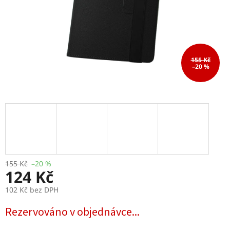
155 Kč
–20 %
155 Kč
–20 %
124 Kč
102 Kč bez DPH
Měrná
Rezervováno v objednávce...
cena: