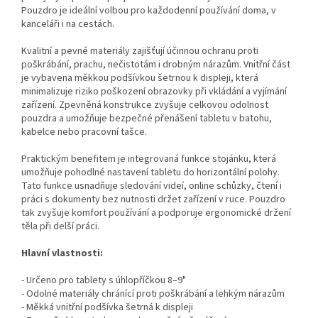
Pouzdro je ideální volbou pro každodenní používání doma, v
kanceláři i na cestách.
Kvalitní a pevné materiály zajišťují účinnou ochranu proti
poškrábání, prachu, nečistotám i drobným nárazům. Vnitřní část
je vybavena měkkou podšívkou šetrnou k displeji, která
minimalizuje riziko poškození obrazovky při vkládání a vyjímání
zařízení. Zpevněná konstrukce zvyšuje celkovou odolnost
pouzdra a umožňuje bezpečné přenášení tabletu v batohu,
kabelce nebo pracovní tašce.
Praktickým benefitem je integrovaná funkce stojánku, která
umožňuje pohodlné nastavení tabletu do horizontální polohy.
Tato funkce usnadňuje sledování videí, online schůzky, čtení i
práci s dokumenty bez nutnosti držet zařízení v ruce. Pouzdro
tak zvyšuje komfort používání a podporuje ergonomické držení
těla při delší práci.
Hlavní vlastnosti:
- Určeno pro tablety s úhlopříčkou 8–9"
- Odolné materiály chránící proti poškrábání a lehkým nárazům
- Měkká vnitřní podšívka šetrná k displeji