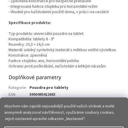
- Zpevněná konstrukce pro bezpečné přenášení
- Integrovaná funkce stojánku pro horizontální režim
- Vhodné pro každodenní použití doma, v práci i na cestách
Specifikace produktu:
Typ produktu: univerzální pouzdro na tablet
Kompatibilita: tablety 8 - 9"
Rozměry: 23,5 × 16,5 cm
Materiál: odolný syntetický materiál s měkkou vnitřní výstelkou
Konstrukce: zpevněná
Funkce stojánku: ano, horizontální poloha
Ochrana: proti poškrábání, nečistotám a lehkým nárazům
Doplňkové parametry
Kategorie
:
Pouzdra pro tablety
EAN
:
5900495412683
Položka byla vyprodána…
Abychom vám zajistili nejsnadnější použití našich stránek a mohli
anonymně analyzovat návštěvnost, využíváme soubory cookies.
Z
Jejich nastavení upravíte odkazem „Nastavení“.
á