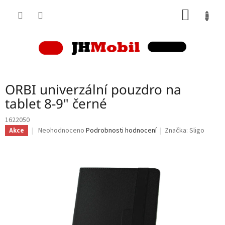
Přejít
NÁKUP
na
obsah
KOŠÍK
ORBI univerzální pouzdro na
tablet 8-9" černé
1622050
Průměrné
Neohodnoceno
Podrobnosti hodnocení
Značka:
Sligo
Akce
hodnocení
produktu
je
0,0
z
5
hvězdiček.