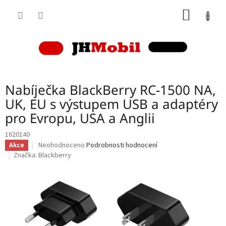
Přejít
NÁKUP
na
obsah
KOŠÍK
Nabíječka BlackBerry RC-1500 NA,
UK, EU s výstupem USB a adaptéry
pro Evropu, USA a Anglii
1620140
Průměrné
Neohodnoceno
Podrobnosti hodnocení
Akce
hodnocení
Značka:
Blackberry
produktu
je
0,0
z
5
hvězdiček.