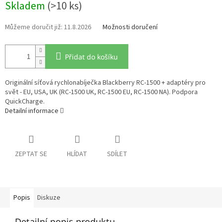
Skladem
(>10 ks)
cena:
11.8.2026
Možnosti doručení
Přidat do košíku
Originální síťová rychlonabíječka Blackberry RC-1500 + adaptéry pro
svět - EU, USA, UK (RC-1500 UK, RC-1500 EU, RC-1500 NA). Podpora
QuickCharge.
Detailní informace
ZEPTAT SE
HLÍDAT
SDÍLET
Popis
Diskuze
Detailní popis produktu