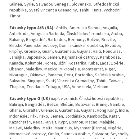
Guinea, Sýrie, Salvador, Senegal, Slovensko, Středoafrická
republika, Svatý Vincent a Grenadiny, Tahiti, Tunis, Východní
Timor
Zásuvky typu A/B (NA)
: Antilly, Americká Samoa, Anguilla,
Antarktida, Antigua a Barbuda, Čínská lidová republika, Aruba,
Bahamy, Bangladéš, Barbados, Bermudy, Bolívie, Brazílie,
Britské Panenské ostrovy, Dominikánská republika, Ekvádor,
Filipíny, Gronsko, Guam, Guatemala, Guyana, Haiti, Honduras,
Jamajka, Japonsko, Jemen, Kajmanské ostrovy, Kambodža,
Kanada, Kolumbie, Korea, Jižní, Kostarika, Kuba, Laos, Libérie,
Libanon, Maledivy, Mexiko, Mikronésie, Montserrat, Niger,
Nikaragua, Okinawa, Panama, Peru, Portoriko, Saúdská Arábie,
Salvador, Singapur, Svatý Vincent a Grenadiny, Tahiti, Taiwan,
Thajsko, Trinidad a Tobago, USA, Venezuela, Vietnam
Zásuvky typu G (UK)
např. v zemích: Čínská lidová republika,
Bahrajn, Bangladéš, Belize, Bhútán, Botswana, Brunej, Gambie,
Ghana, Gibraltar, Grenada, Guatemala, Guyana, Hong Kong, Indie,
Indonésie, Irák, Irsko, Jemen, Jordánsko, Kambodža, Katar,
Kazachstán, Keoa, Kuvajt, Kypr, Libanon, Macao, Malajsie,
Malawi, Maledivy, Malta, Mauricius, Myanmar (Barma), Nigérie,
Normanské ostrovy, Omán, Saúdská Arábie, Salvador, Seychelly,