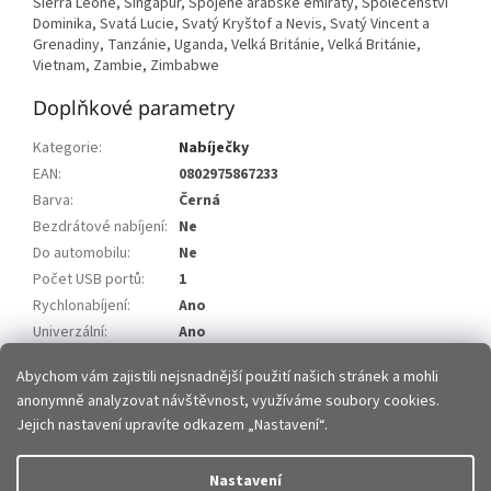
Sierra Leone, Singapur, Spojené arabské emiráty, Společenství
Dominika, Svatá Lucie, Svatý Kryštof a Nevis, Svatý Vincent a
Grenadiny, Tanzánie, Uganda, Velká Británie, Velká Británie,
Vietnam, Zambie, Zimbabwe
Doplňkové parametry
Kategorie
:
Nabíječky
EAN
:
0802975867233
Barva
:
Černá
Bezdrátové nabíjení
:
Ne
Do automobilu
:
Ne
Počet USB portů
:
1
Rychlonabíjení
:
Ano
Univerzální
:
Ano
Výstupní proud
:
1,5A
Abychom vám zajistili nejsnadnější použití našich stránek a mohli
anonymně analyzovat návštěvnost, využíváme soubory cookies.
Z
Jejich nastavení upravíte odkazem „Nastavení“.
á
p
Vytvořil Shoptet
Nastavení