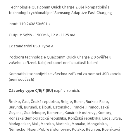
Technologie Qualcomm Quick Charge 2.0 je kompatibilní s
technologií rychlonabíjení Samsung Adaptive Fast Charging
Input: 110-240V 50/60 Hz
Output: 5V/9V - 1500mA, 12 V - 1125 mA
1x standardní USB Type A
Podporu technologie Qualcomm Quick Charge 2.0 ověřte u
vašeho zařízení. Nabíjecí kabel není součástí balení.
Kompatibilita: nabíjet lze všechna zařízení za pomoci USB kabelu
(není součástí)
Zásuvky typu C/E/F (EU)
např. v zemích:
Řecko, Čad, Česká republika, Belgie, Benin, Burkina Faso,
Burundi, Burundi, Džibuti, Estonsko, Francie, Francouzská
Guyana, Guadeloupe, Kamerun, Kanárské ostrovy, Komory,
Konžská demokratická republika, Konžská republika, Laos, Litva,
Madagaskar, Mali, Maroko, Martinik, Monako, Mongolsko,
Německo, Niger, Pobřeží slonoviny, Polsko, Réunion, Rovníková