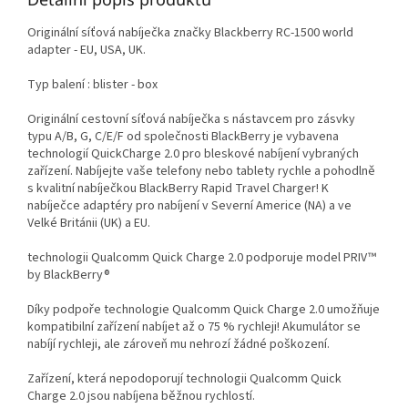
Originální síťová nabíječka značky Blackberry RC-1500 world
adapter - EU, USA, UK.
Typ balení : blister - box
Originální cestovní síťová nabíječka s nástavcem pro zásvky
typu A/B, G, C/E/F od společnosti BlackBerry je vybavena
technologií QuickCharge 2.0 pro bleskové nabíjení vybraných
zařízení. Nabíjejte vaše telefony nebo tablety rychle a pohodlně
s kvalitní nabíječkou BlackBerry Rapid Travel Charger! K
nabíječce adaptéry pro nabíjení v Severní Americe (NA) a ve
Velké Británii (UK) a EU.
technologii Qualcomm Quick Charge 2.0 podporuje model PRIV™
by BlackBerry®
Díky podpoře technologie Qualcomm Quick Charge 2.0 umožňuje
kompatibilní zařízení nabíjet až o 75 % rychleji! Akumulátor se
nabíjí rychleji, ale zároveň mu nehrozí žádné poškození.
Zařízení, která nepodoporují technologii Qualcomm Quick
Charge 2.0 jsou nabíjena běžnou rychlostí.