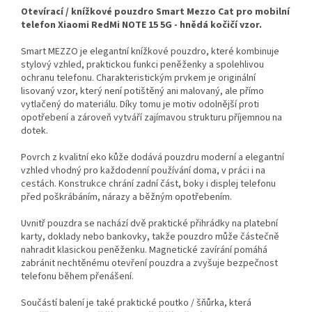
Otevírací / knížkové pouzdro Smart Mezzo Cat pro mobilní
telefon Xiaomi RedMi NOTE 15 5G - hnědá kočičí vzor.
Smart MEZZO je elegantní knížkové pouzdro, které kombinuje
stylový vzhled, praktickou funkci peněženky a spolehlivou
ochranu telefonu. Charakteristickým prvkem je originální
lisovaný vzor, který není potištěný ani malovaný, ale přímo
vytlačený do materiálu. Díky tomu je motiv odolnější proti
opotřebení a zároveň vytváří zajímavou strukturu příjemnou na
dotek.
Povrch z kvalitní eko kůže dodává pouzdru moderní a elegantní
vzhled vhodný pro každodenní používání doma, v práci i na
cestách. Konstrukce chrání zadní část, boky i displej telefonu
před poškrábáním, nárazy a běžným opotřebením.
Uvnitř pouzdra se nachází dvě praktické přihrádky na platební
karty, doklady nebo bankovky, takže pouzdro může částečně
nahradit klasickou peněženku. Magnetické zavírání pomáhá
zabránit nechtěnému otevření pouzdra a zvyšuje bezpečnost
telefonu během přenášení.
Součástí balení je také praktické poutko / šňůrka, která