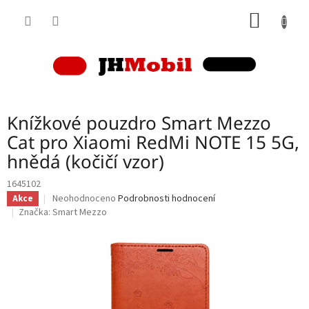
Přejít
NÁKUP
na
obsah
KOŠÍK
Knížkové pouzdro Smart Mezzo
Cat pro Xiaomi RedMi NOTE 15 5G,
hnědá (kočičí vzor)
1645102
Průměrné
Neohodnoceno
Podrobnosti hodnocení
Akce
hodnocení
Značka:
Smart Mezzo
produktu
je
0,0
z
5
hvězdiček.