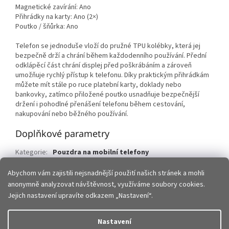
Magnetické zavírání: Ano
Přihrádky na karty: Ano (2×)
Poutko / šňůrka: Ano
Telefon se jednoduše vloží do pružné TPU kolébky, která jej
bezpečně drží a chrání během každodenního používání. Přední
odklápěcí část chrání displej před poškrábáním a zároveň
umožňuje rychlý přístup k telefonu. Díky praktickým přihrádkám
můžete mít stále po ruce platební karty, doklady nebo
bankovky, zatímco přiložené poutko usnadňuje bezpečnější
držení i pohodlné přenášení telefonu během cestování,
nakupování nebo běžného používání.
Doplňkové parametry
Kategorie
:
Pouzdra na mobilní telefony
EAN
:
5903396457920
Abychom vám zajistili nejsnadnější použití našich stránek a mohli
anonymně analyzovat návštěvnost, využíváme soubory cookies.
Z
Jejich nastavení upravíte odkazem „Nastavení“.
á
p
Vytvořil Shoptet
Nastavení
a