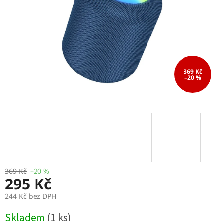
369 Kč
–20 %
369 Kč
–20 %
295 Kč
244 Kč bez DPH
Měrná
Skladem
(1 ks)
cena: