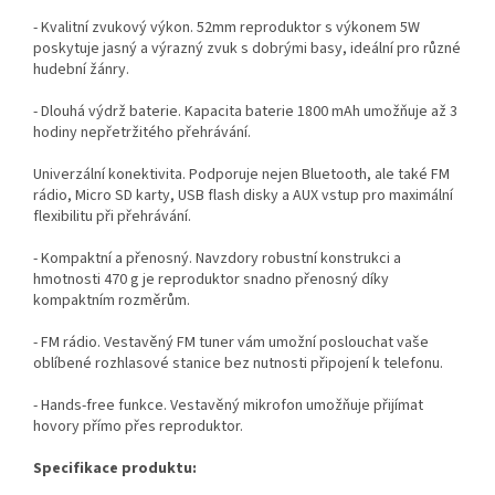
- Kvalitní zvukový výkon. 52mm reproduktor s výkonem 5W
poskytuje jasný a výrazný zvuk s dobrými basy, ideální pro různé
hudební žánry.
- Dlouhá výdrž baterie. Kapacita baterie 1800 mAh umožňuje až 3
hodiny nepřetržitého přehrávání.
Univerzální konektivita. Podporuje nejen Bluetooth, ale také FM
rádio, Micro SD karty, USB flash disky a AUX vstup pro maximální
flexibilitu při přehrávání.
- Kompaktní a přenosný. Navzdory robustní konstrukci a
hmotnosti 470 g je reproduktor snadno přenosný díky
kompaktním rozměrům.
- FM rádio. Vestavěný FM tuner vám umožní poslouchat vaše
oblíbené rozhlasové stanice bez nutnosti připojení k telefonu.
- Hands-free funkce. Vestavěný mikrofon umožňuje přijímat
hovory přímo přes reproduktor.
Specifikace produktu: