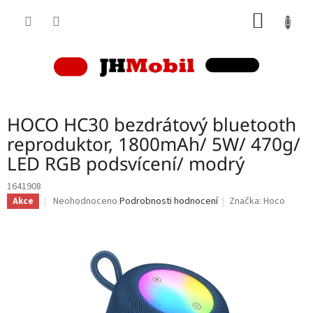
Přejít
NÁKUP
na
obsah
KOŠÍK
HOCO HC30 bezdrátový bluetooth
reproduktor, 1800mAh/ 5W/ 470g/
LED RGB podsvícení/ modrý
1641908
Průměrné
Neohodnoceno
Podrobnosti hodnocení
Značka:
Hoco
Akce
hodnocení
produktu
je
0,0
z
5
hvězdiček.