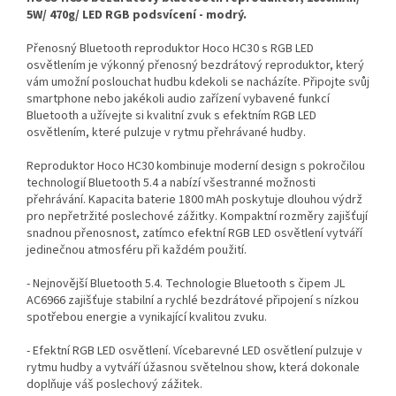
5W/ 470g/ LED RGB podsvícení - modrý.
Přenosný Bluetooth reproduktor Hoco HC30 s RGB LED
osvětlením je výkonný přenosný bezdrátový reproduktor, který
vám umožní poslouchat hudbu kdekoli se nacházíte. Připojte svůj
smartphone nebo jakékoli audio zařízení vybavené funkcí
Bluetooth a užívejte si kvalitní zvuk s efektním RGB LED
osvětlením, které pulzuje v rytmu přehrávané hudby.
Reproduktor Hoco HC30 kombinuje moderní design s pokročilou
technologií Bluetooth 5.4 a nabízí všestranné možnosti
přehrávání. Kapacita baterie 1800 mAh poskytuje dlouhou výdrž
pro nepřetržité poslechové zážitky. Kompaktní rozměry zajišťují
snadnou přenosnost, zatímco efektní RGB LED osvětlení vytváří
jedinečnou atmosféru při každém použití.
- Nejnovější Bluetooth 5.4. Technologie Bluetooth s čipem JL
AC6966 zajišťuje stabilní a rychlé bezdrátové připojení s nízkou
spotřebou energie a vynikající kvalitou zvuku.
- Efektní RGB LED osvětlení. Vícebarevné LED osvětlení pulzuje v
rytmu hudby a vytváří úžasnou světelnou show, která dokonale
doplňuje váš poslechový zážitek.