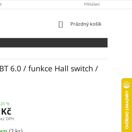
NÍCH ÚDAJŮ
COOKIES
Přihlášení
NÁKUPNÍ
Prázdný košík
KOŠÍK
 6.0 / funkce Hall switch /
–20 %
 Kč
bez DPH
dem
(2 ks)