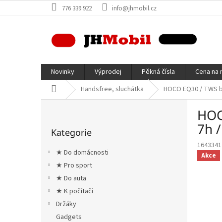
Přejít
776 339 922
info@jhmobil.cz
na
obsah
Novinky
Výprodej
Pěkná čísla
Cena na 
Domů
Handsfree, sluchátka
HOCO EQ30 / TWS blue
P
HOCO
o
Přeskočit
s
7h /
Kategorie
kategorie
t
1643341
r
★ Do domácnosti
Akce
a
★ Pro sport
n
★ Do auta
n
í
★ K počítači
p
Držáky
a
Gadgets