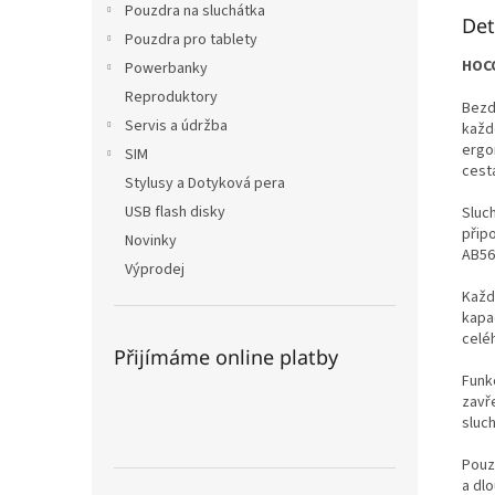
Pouzdra na sluchátka
Det
Pouzdra pro tablety
HOCO
Powerbanky
Reproduktory
Bezd
Servis a údržba
každ
ergo
SIM
cest
Stylusy a Dotyková pera
USB flash disky
Sluch
připo
Novinky
AB56
Výprodej
Každ
kapa
celé
Přijímáme online platby
Funkc
zavř
sluch
Pouz
a dl