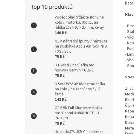
bato
Top 10 produktů
Hlav
Voděodolný držák telefonu na
kolo / motorku, 360 st., na
- Be
řídítka 168 × 92 × 25 mm, černý
- Sta
140 Kč
- Výd
OEM náhradní špunty / nástavce
- Na
na sluchátka Apple AirPods PRO
- Fu
/ XS / S / L
- Le
75 Kč
- Vh
HT kabel / nabíječka pro
- Sou
hodinky Garmin / USB-C
75 Kč
Spec
B-Soul WYA26Y0S thermo taška
Znač
na kolo / na zadní nosič / 9l
Mode
černá
142 Kč
Bluet
Čip:
OEM 5D Full Glue tvrzené sklo
Kapa
pro Xiaomi RedMi NOTE 13
Kapa
PRO+ 5G
Doba
78 Kč
Mater
Hoco UA47A USB-C adaptér se
Funkc