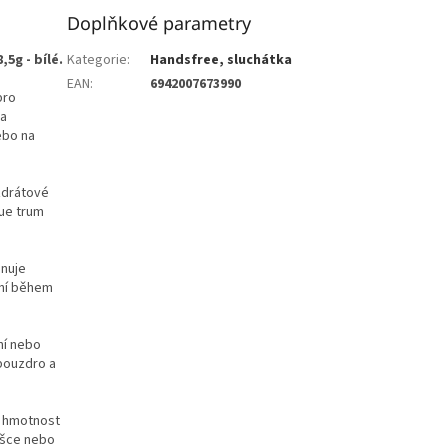
Doplňkové parametry
,5g - bílé.
Kategorie
:
Handsfree, sluchátka
EAN
:
6942007673990
pro
 a
ebo na
ezdrátové
lue trum
onuje
ání během
ení nebo
 pouzdro a
u hmotnost
ašce nebo