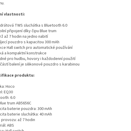
hu.
ní vlastnosti:
zdrátová TWS sluchátka s Bluetooth 6.0
bilní připojení díky čipu Blue trum
rž až 7 hodin na jedno nabití
bíjecí pouzdro s kapacitou 300 mAh
nkce Hall switch pro automatické používání
hká a kompaktní konstrukce
odné pro hudbu, hovory i každodenní použití
částí balení je silikonové pouzdro s karabinou
ifikace produktu:
ka: Hoco
l: EQ30
ooth: 6.0
 Blue trum AB5656C
cita baterie pouzdra: 300 mAh
cita baterie sluchátka: 40 mAh
 provozu: až 7 hodin
iál: ABS
e: Hall switch