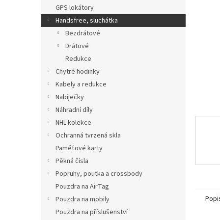
n
GPS lokátory
e
Handsfree, sluchátka
l
Bezdrátové
Drátové
Redukce
Chytré hodinky
Kabely a redukce
Nabíječky
Náhradní díly
NHL kolekce
Ochranná tvrzená skla
Paměťové karty
Pěkná čísla
Popruhy, poutka a crossbody
Pouzdra na AirTag
Popi
Pouzdra na mobily
Pouzdra na příslušenství