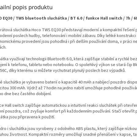
ailní popis produktu
 EQ30 / TWS bluetooth sluchátka / BT 6.0 / funkce Hall switch / 7h / 68
rátová sluchátka Hoco TWS EQ30 představují moderní a kompaktní řešení 
odenní poslech hudby, telefonování i mobilní zábavu. Díky lehké konstrukci
nomickému provedení jsou pohodlná i při delším používání doma, v práci n
ách.
átka využívají technologii Bluetooth 6.0, která zajišťuje stabilní a rychlé b
jení k telefonu, tabletu nebo notebooku. O spolehlivý výkon se stará čip B
56C, díky kterému si můžete vychutnat plynulý poslech bez výpadků.
é sluchátko je vybaveno baterií o kapacitě 40 mAh a nabíjecí pouzdro disp
citou 300 mAh. Výdrž až 7 hodin na jedno nabití umožňuje pohodlné použív
ho dne bez častého dobíjení.
e Hall switch zajišťuje automatickou a intuitivní reakci sluchátek při otevř
ení pouzdra, což zvyšuje komfort při každodenním používání. Stačí otevřít
átka jsou připravena k použití.
dro i sluchátka jsou vyrobeny z odolného ABS plastu, který zajišťuje nízko
ouhou životnost. Kompaktní rozměry umožňují snadné přenášení v kapse, t