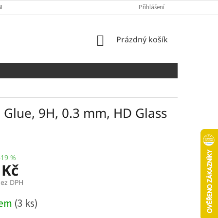
NÍCH ÚDAJŮ
COOKIES
Přihlášení
NÁKUPNÍ
Prázdný košík
KOŠÍK
l Glue, 9H, 0.3 mm, HD Glass
–19 %
 Kč
bez DPH
dem
(3 ks)