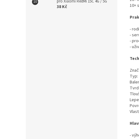
pro Xiaomi RedMi 15C 4G / 5G
10× 
38 Kč
Prak
- rod
- ser
- pr
- uži
Tech
Znač
Typ:
Balen
Tvrd
Tlou
Lepen
Povr
Vlast
Hlav
- výh