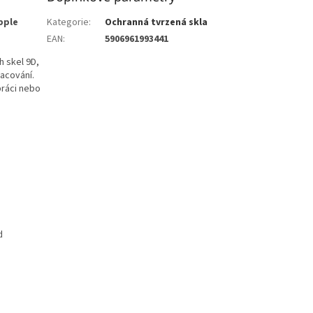
pple
Kategorie
:
Ochranná tvrzená skla
EAN
:
5906961993441
h skel 9D,
acování.
práci nebo
d