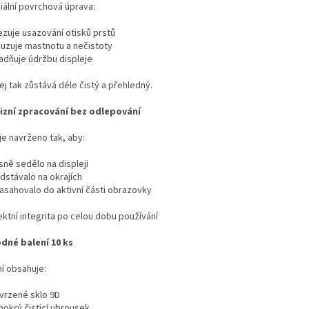
iální povrchová úprava:
ezuje usazování otisků prstů
puzuje mastnotu a nečistoty
nadňuje údržbu displeje
ej tak zůstává déle čistý a přehledný.
izní zpracování bez odlepování
je navrženo tak, aby:
sně sedělo na displeji
dstávalo na okrajích
zasahovalo do aktivní části obrazovky
ektní integrita po celou dobu používání
dné balení 10 ks
ní obsahuje:
tvrzené sklo 9D
mokrý čisticí ubrousek