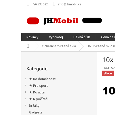
Přejít
776 339 922
info@jhmobil.cz
na
obsah
Novinky
Výprodej
Pěkná čísla
Cena na 
Domů
Ochranná tvrzená skla
10x Tvrzené sklo iP
P
10x 
o
Přeskočit
s
Kategorie
1641152
kategorie
t
Akce
r
★ Do domácnosti
a
★ Pro sport
n
★ Do auta
n
í
★ K počítači
p
Držáky
a
Gadgets