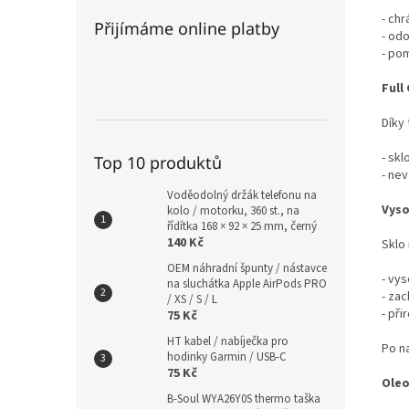
- chr
Přijímáme online platby
- od
- po
Full
Díky 
- skl
Top 10 produktů
- ne
Voděodolný držák telefonu na
Vyso
kolo / motorku, 360 st., na
řídítka 168 × 92 × 25 mm, černý
140 Kč
Sklo 
OEM náhradní špunty / nástavce
- vys
na sluchátka Apple AirPods PRO
- zac
/ XS / S / L
- při
75 Kč
HT kabel / nabíječka pro
Po na
hodinky Garmin / USB-C
75 Kč
Oleo
B-Soul WYA26Y0S thermo taška