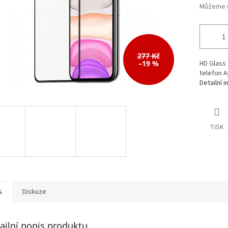
277 Kč
–19 %
HD Glass 
telefon A
Detailní 
TISK
s
Diskuze
ailní popis produktu