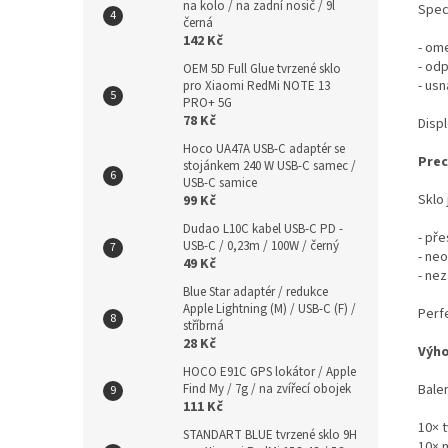
na kolo / na zadní nosič / 9l
Spec
černá
142 Kč
- om
- od
OEM 5D Full Glue tvrzené sklo
- us
pro Xiaomi RedMi NOTE 13
PRO+ 5G
78 Kč
Displ
Hoco UA47A USB-C adaptér se
Prec
stojánkem 240 W USB-C samec /
USB-C samice
Sklo 
99 Kč
Dudao L10C kabel USB-C PD -
- pře
USB-C / 0,23m / 100W / černý
- neo
49 Kč
- ne
Blue Star adaptér / redukce
Apple Lightning (M) / USB-C (F) /
Perf
stříbrná
28 Kč
Výho
HOCO E91C GPS lokátor / Apple
Bale
Find My / 7g / na zvířecí obojek
111 Kč
10× 
STANDART BLUE tvrzené sklo 9H
10× 