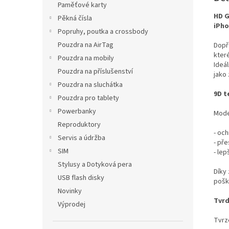
Paměťové karty
HD G
Pěkná čísla
iPho
Popruhy, poutka a crossbody
Pouzdra na AirTag
Dopř
kter
Pouzdra na mobily
Ideá
Pouzdra na příslušenství
jako
Pouzdra na sluchátka
9D t
Pouzdra pro tablety
Powerbanky
Moder
Reproduktory
- och
Servis a údržba
- př
SIM
- lep
Stylusy a Dotyková pera
Díky 
USB flash disky
pošk
Novinky
Tvrd
Výprodej
Tvrze