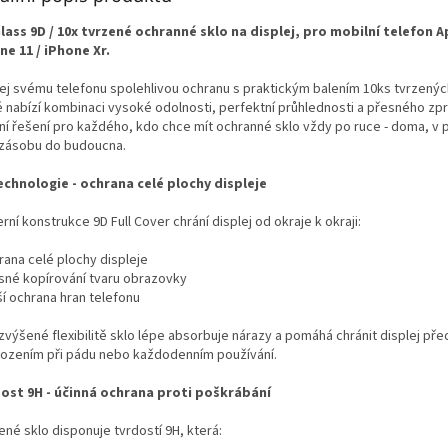
lass 9D / 10x tvrzené ochranné sklo na displej, pro mobilní telefon A
ne 11 / iPhone Xr.
ej svému telefonu spolehlivou ochranu s praktickým balením 10ks tvrzenýc
é nabízí kombinaci vysoké odolnosti, perfektní průhlednosti a přesného zpr
lní řešení pro každého, kdo chce mít ochranné sklo vždy po ruce - doma, v 
 zásobu do budoucna.
echnologie - ochrana celé plochy displeje
ní konstrukce 9D Full Cover chrání displej od okraje k okraji:
rana celé plochy displeje
esné kopírování tvaru obrazovky
ší ochrana hran telefonu
zvýšené flexibilitě sklo lépe absorbuje nárazy a pomáhá chránit displej pře
ozením při pádu nebo každodenním používání.
ost 9H - účinná ochrana proti poškrábání
né sklo disponuje tvrdostí 9H, která: