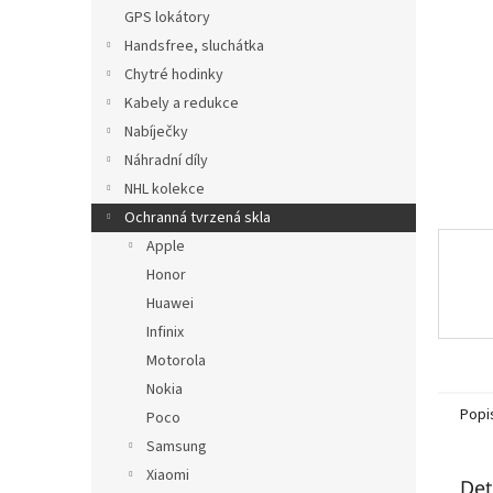
n
GPS lokátory
e
Handsfree, sluchátka
l
Chytré hodinky
Kabely a redukce
Nabíječky
Náhradní díly
NHL kolekce
Ochranná tvrzená skla
Apple
Honor
Huawei
Infinix
Motorola
Nokia
Popi
Poco
Samsung
Xiaomi
Det