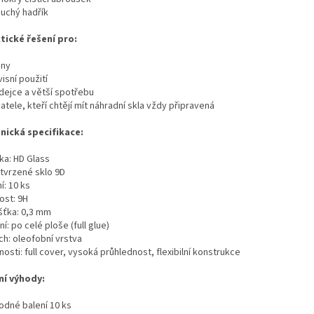
suchý hadřík
tické řešení pro:
iny
visní použití
odejce a větší spotřebu
vatele, kteří chtějí mít náhradní skla vždy připravená
nická specifikace:
ka: HD Glass
 tvrzené sklo 9D
í: 10 ks
ost: 9H
šťka: 0,3 mm
í: po celé ploše (full glue)
ch: oleofobní vrstva
nosti: full cover, vysoká průhlednost, flexibilní konstrukce
ní výhody:
odné balení 10 ks