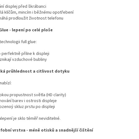
ání displej před škrábanci
olá klíčům, mincím i běžnému opotřebení
máhá prodloužit životnost telefonu
 Glue - lepení po celé ploše
technologii full glue:
o perfektně přilne k displeji
vznikají vzduchové bubliny
ká průhlednost a citlivost dotyku
nabízí:
okou propustnost světla (HD clarity)
hování barev i ostrosti displeje
rozenoý skluz prstu po displeji
lepení je sklo téměř neviditelné.
fobní vrstva - méně otisků a snadnější čištění