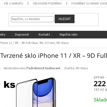
VŠE O NÁKUPU
OBCHODNÍ PODMÍNKY
PODMÍNKY OCHRANY OSOB
HLEDAT
míru
Dopravné
Kontakt
Napište nám
hone 11 / XR – 9D Full Glue, 9H, 0.3 mm, HD Glass
Tvrzené sklo iPhone 11 / XR – 9D Ful
Průměrné
Neohodnoceno
Podrobnosti hodnocení
Značka:
HD Glass
hodnocení
produktu
277 Kč
222
je
0,0
183 Kč 
z
5
Měrná
Skla
hvězdiček.
cena: