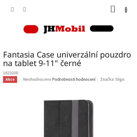
Přejít
NÁKUP
na
obsah
KOŠÍK
Fantasia Case univerzální pouzdro
na tablet 9-11" černé
1622038
Průměrné
Neohodnoceno
Podrobnosti hodnocení
Značka:
Sligo
Akce
hodnocení
produktu
je
0,0
z
5
hvězdiček.