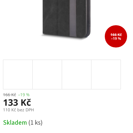
166 Kč
–19 %
166 Kč
–19 %
133 Kč
110 Kč bez DPH
Měrná
Skladem
(1 ks)
cena: