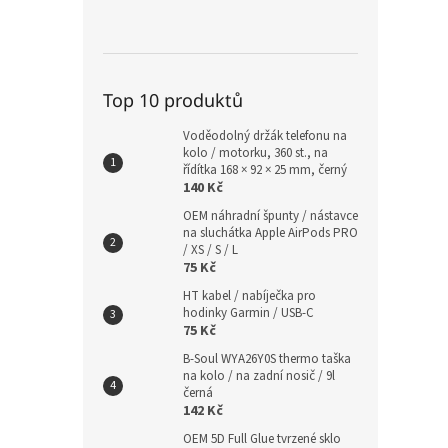
Top 10 produktů
Voděodolný držák telefonu na
kolo / motorku, 360 st., na
řídítka 168 × 92 × 25 mm, černý
140 Kč
OEM náhradní špunty / nástavce
na sluchátka Apple AirPods PRO
/ XS / S / L
75 Kč
HT kabel / nabíječka pro
hodinky Garmin / USB-C
75 Kč
B-Soul WYA26Y0S thermo taška
na kolo / na zadní nosič / 9l
černá
142 Kč
OEM 5D Full Glue tvrzené sklo