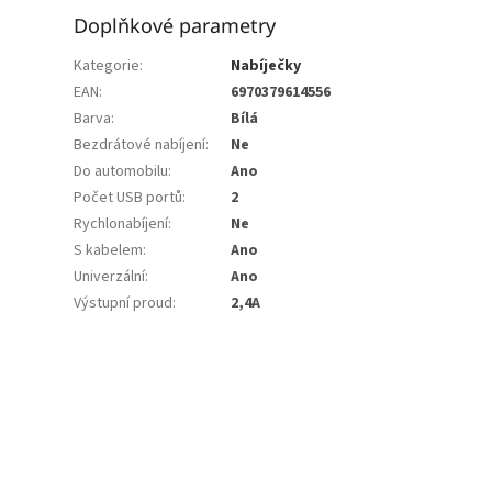
Doplňkové parametry
Kategorie
:
Nabíječky
EAN
:
6970379614556
Barva
:
Bílá
Bezdrátové nabíjení
:
Ne
Do automobilu
:
Ano
Počet USB portů
:
2
Rychlonabíjení
:
Ne
S kabelem
:
Ano
Univerzální
:
Ano
Výstupní proud
:
2,4A