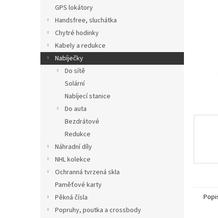
n
GPS lokátory
e
Handsfree, sluchátka
l
Chytré hodinky
Kabely a redukce
Nabíječky
Do sítě
Solární
Nabíjecí stanice
Do auta
Bezdrátové
Redukce
Náhradní díly
NHL kolekce
Ochranná tvrzená skla
Paměťové karty
Popi
Pěkná čísla
Popruhy, poutka a crossbody