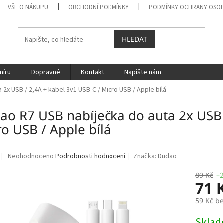
VŠE O NÁKUPU
OBCHODNÍ PODMÍNKY
PODMÍNKY OCHRANY OSOB
HLEDAT
míru
Dopravné
Kontakt
Napište nám
2x USB / 2,4A + kabel 3v1 USB-C / Micro USB / Apple bílá
ao R7 USB nabíječka do auta 2x USB /
o USB / Apple bílá
Průměrné
Neohodnoceno
Podrobnosti hodnocení
Značka:
Dudao
hodnocení
produktu
89 Kč
–
71 
je
0,0
59 Kč b
z
5
Měrná
Skla
hvězdiček.