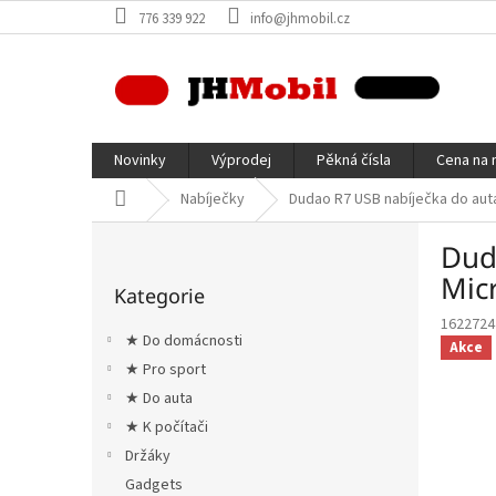
Přejít
776 339 922
info@jhmobil.cz
na
obsah
Novinky
Výprodej
Pěkná čísla
Cena na 
Domů
Nabíječky
Dudao R7 USB nabíječka do auta 
P
Dud
o
Přeskočit
s
Micr
Kategorie
kategorie
t
1622724
r
★ Do domácnosti
Akce
a
★ Pro sport
n
★ Do auta
n
í
★ K počítači
p
Držáky
a
Gadgets