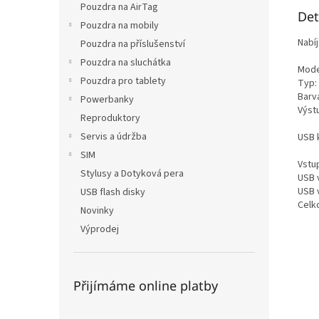
Pouzdra na AirTag
Det
Pouzdra na mobily
Nabí
Pouzdra na příslušenství
Pouzdra na sluchátka
Mode
Pouzdra pro tablety
Typ:
Barva
Powerbanky
Výst
Reproduktory
Servis a údržba
USB 
SIM
Vstup
Stylusy a Dotyková pera
USB 
USB 
USB flash disky
Celko
Novinky
Výprodej
Přijímáme online platby