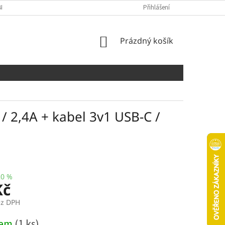
NÍCH ÚDAJŮ
COOKIES
Přihlášení
NÁKUPNÍ
Prázdný košík
KOŠÍK
 2,4A + kabel 3v1 USB-C /
20 %
Kč
ez DPH
dem
(1 ks)