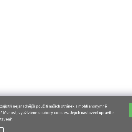
jistili nejsnadnější použití našich stránek a mohli anonymně
vštěvnost, využíváme soubory cookies. Jejich nastavení upravíte
avení“.