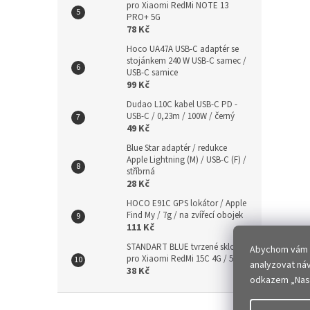
pro Xiaomi RedMi NOTE 13
PRO+ 5G
78 Kč
Hoco UA47A USB-C adaptér se
stojánkem 240 W USB-C samec /
USB-C samice
99 Kč
Dudao L10C kabel USB-C PD -
USB-C / 0,23m / 100W / černý
49 Kč
Blue Star adaptér / redukce
Apple Lightning (M) / USB-C (F) /
stříbrná
28 Kč
HOCO E91C GPS lokátor / Apple
Find My / 7g / na zvířecí obojek
111 Kč
STANDART BLUE tvrzené sklo 9H
Abychom vám za
pro Xiaomi RedMi 15C 4G / 5G
analyzovat ná
38 Kč
odkazem „Nast
Z