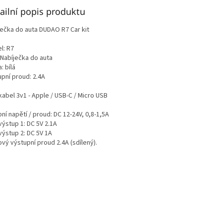
ailní popis produktu
ječka do auta DUDAO R7 Car kit
l: R7
 Nabíječka do auta
: bílá
upní proud: 2.4A
kabel 3v1 - Apple / USB-C / Micro USB
ní napětí / proud: DC 12-24V, 0,8-1,5A
výstup 1: DC 5V 2.1A
výstup 2: DC 5V 1A
vý výstupní proud 2.4A (sdílený).