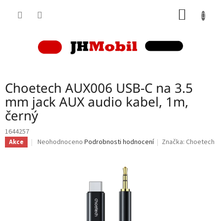
Přejít
NÁKUP
na
obsah
KOŠÍK
Choetech AUX006 USB-C na 3.5
mm jack AUX audio kabel, 1m,
černý
1644257
Průměrné
Neohodnoceno
Podrobnosti hodnocení
Značka:
Choetech
Akce
hodnocení
produktu
je
0,0
z
5
hvězdiček.