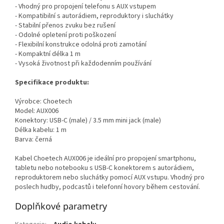
- Vhodný pro propojení telefonu s AUX vstupem
- Kompatibilní s autorádiem, reproduktory i sluchátky
- Stabilní přenos zvuku bez rušení
- Odolné opletení proti poškození
- Flexibilní konstrukce odolná proti zamotání
- Kompaktní délka 1 m
- Vysoká životnost při každodenním používání
Specifikace produktu:
Výrobce: Choetech
Model: AUX006
Konektory: USB-C (male) / 3.5 mm mini jack (male)
Délka kabelu: 1 m
Barva: černá
Kabel Choetech AUX006 je ideální pro propojení smartphonu,
tabletu nebo notebooku s USB-C konektorem s autorádiem,
reproduktorem nebo sluchátky pomocí AUX vstupu. Vhodný pro
poslech hudby, podcastů i telefonní hovory během cestování.
Doplňkové parametry