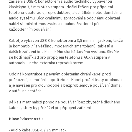
zařízení s USB-C konektorem s audio technikou vybavenou
klasickým 3,5 mm AUX vstupem. Ideální řešení pro připojení
telefonu k autorádiu, reproduktoru, sluchátkům nebo domácímu
audio systému. Díky kvalitnímu zpracování a odolnému opletení
nabízí stabilní přenos zvuku a dlouhou životnost při
každodenním používání.
Kabel je vybaven USB-C konektorem a 3,5 mm mini jackem, takže
je kompatibilní s většinou moderních smartphonů, tabletů a
dalších zařízení bez klasického sluchátkového výstupu. Skvěle
se hodí například pro propojení telefonu s AUX vstupem v
automobilu nebo externím reproduktorem.
Odolná konstrukce s pevným opletením chrání kabel proti
poškození, zamotání a opotřebení. Kabel prošel testy odolnosti
a je navržen pro dlouhodobé a bezproblémové používání doma,
v autě i na cestách.
Délka 1 metr nabízí pohodlné používání bez zbytečně dlouhého
kabelu, který by překážel při připojení zařízení.
Hlavní vlastnosti:
- Audio kabel USB-C / 3.5 mm jack