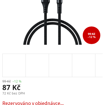
99 Kč
–12 %
99 Kč
–12 %
87 Kč
72 Kč bez DPH
Měrná
Rezervováno v objednávce...
cena: