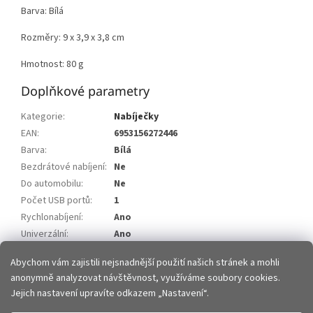
Barva: Bílá
Rozměry: 9 x 3,9 x 3,8 cm
Hmotnost: 80 g
Doplňkové parametry
Kategorie
:
Nabíječky
EAN
:
6953156272446
Barva
:
Bílá
Bezdrátové nabíjení
:
Ne
Do automobilu
:
Ne
Počet USB portů
:
1
Rychlonabíjení
:
Ano
Univerzální
:
Ano
Výstupní proud
:
3,1A
Abychom vám zajistili nejsnadnější použití našich stránek a mohli
anonymně analyzovat návštěvnost, využíváme soubory cookies.
Z
Jejich nastavení upravíte odkazem „Nastavení“.
á