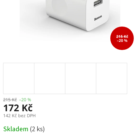
215 Kč
–20 %
215 Kč
–20 %
172 Kč
142 Kč bez DPH
Měrná
Skladem
(2 ks)
cena: