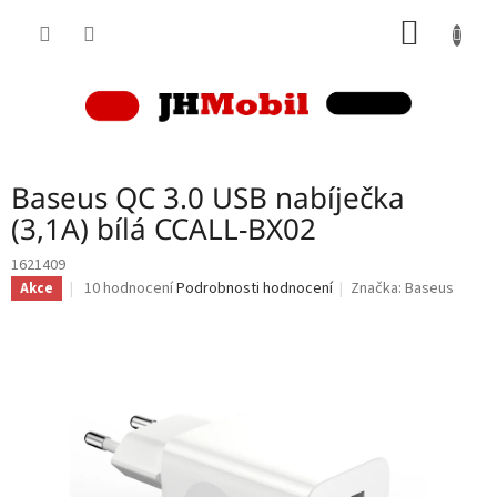
Přejít
NÁKUP
na
obsah
KOŠÍK
Baseus QC 3.0 USB nabíječka
(3,1A) bílá CCALL-BX02
1621409
Průměrné
10 hodnocení
Podrobnosti hodnocení
Značka:
Baseus
Akce
hodnocení
produktu
je
4,5
z
5
hvězdiček.