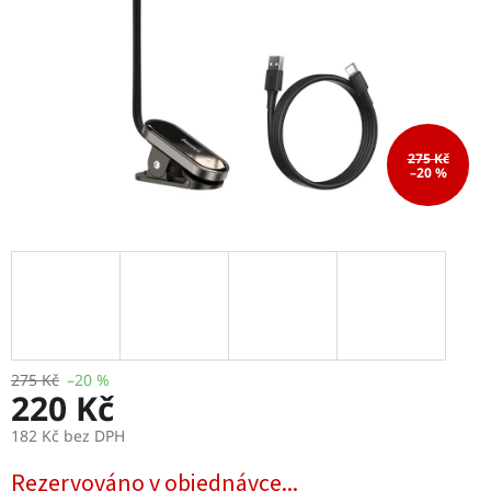
275 Kč
–20 %
275 Kč
–20 %
220 Kč
182 Kč bez DPH
Měrná
Rezervováno v objednávce...
cena: