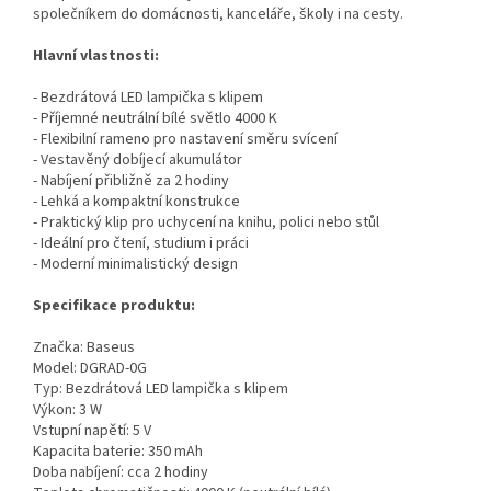
společníkem do domácnosti, kanceláře, školy i na cesty.
Hlavní vlastnosti:
- Bezdrátová LED lampička s klipem
- Příjemné neutrální bílé světlo 4000 K
- Flexibilní rameno pro nastavení směru svícení
- Vestavěný dobíjecí akumulátor
- Nabíjení přibližně za 2 hodiny
- Lehká a kompaktní konstrukce
- Praktický klip pro uchycení na knihu, polici nebo stůl
- Ideální pro čtení, studium i práci
- Moderní minimalistický design
Specifikace produktu:
Značka: Baseus
Model: DGRAD-0G
Typ: Bezdrátová LED lampička s klipem
Výkon: 3 W
Vstupní napětí: 5 V
Kapacita baterie: 350 mAh
Doba nabíjení: cca 2 hodiny