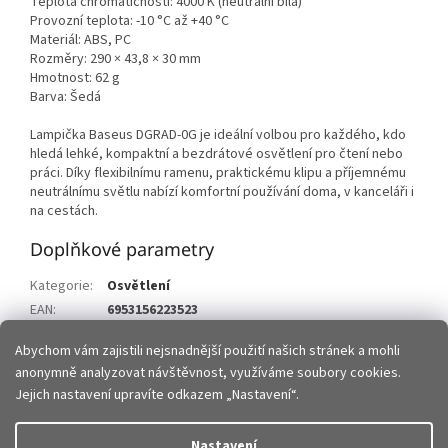
Teplota chromatičnosti: 4000 K (neutrální bílá)
Provozní teplota: -10 °C až +40 °C
Materiál: ABS, PC
Rozměry: 290 × 43,8 × 30 mm
Hmotnost: 62 g
Barva: Šedá
Lampička Baseus DGRAD-0G je ideální volbou pro každého, kdo
hledá lehké, kompaktní a bezdrátové osvětlení pro čtení nebo
práci. Díky flexibilnímu ramenu, praktickému klipu a příjemnému
neutrálnímu světlu nabízí komfortní používání doma, v kanceláři i
na cestách.
Doplňkové parametry
Kategorie
:
Osvětlení
EAN
:
6953156223523
Položka byla vyprodána…
Abychom vám zajistili nejsnadnější použití našich stránek a mohli
anonymně analyzovat návštěvnost, využíváme soubory cookies.
Z
Jejich nastavení upravíte odkazem „Nastavení“.
á
p
Vytvořil Shoptet
Nastavení