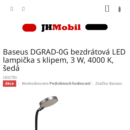
Přejít
NÁKUP
na
obsah
KOŠÍK
Baseus DGRAD-0G bezdrátová LED
lampička s klipem, 3 W, 4000 K,
šedá
1632781
Průměrné
Neohodnoceno
Podrobnosti hodnocení
Značka:
Baseus
Akce
hodnocení
produktu
je
0,0
z
5
hvězdiček.