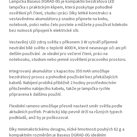
Lampička Baseus DGRAD-0G je kompaktní bezdrátová LED
lampička s praktickým klipem, která poskytuje pohodlné
osvětlení při čtení, studiu i práci. Díky lehké konstrukci a
vestavěnému akumulátoru ji snadno připnete na knihu,
notebook, polici nebo čelo postele a můžete ji používat kdekoliv
bez nutnosti připojení k elektrické síti.
Vestavěný LED zdroj světla s příkonem 3 W vytváří příjemné
neutrální bílé světlo o teplotě 4000 K, které neunavuje oči ani při
delším používání. Je ideální pro večerní čtení, práci na
notebooku, studium nebo jemné osvětlení pracovního prostoru.
Integrovaný akumulátor s kapacitou 350 mAh umožňuje
bezdrátový provoz a pohodlné používání bez překážejících
kabelů. Nabíjení probíhá přibližně 2 hodiny prostřednictvím
přiloženého nabíjecího kabelu, takže je lampička rychle
připravena k dalšímu použití.
Flexibilní rameno umožňuje přesně nastavit směr světla podle
aktuálních potřeb. Praktický klip pevně drží na různých typech
podkladů, aniž by je poškozoval.
Díky minimalistickému designu, nízké hmotnosti pouhých 62 g a
kompaktním rozměrům je Baseus DGRAD-0G ideálním