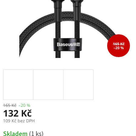
165 Kč
–20 %
165 Kč
–20 %
132 Kč
109 Kč bez DPH
Měrná
Skladem
(1 ks)
cena: