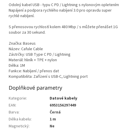
Odolný kabel USB - typu C PD / Lightning s nylonovým opletením
Napájení a podpora rychlého nabíjení 3.0 pro opravdu super
rychlé nabíjení.
S přenosovou rychlostí kolem 480 Mbp / s můžete přenášet 1G
soubor za 30 sekund.
Značka: Baseus
Název: Cafule Cable
Zástrčky: USB Type C PD / Lightning
Materiál: hliník + TPE + nylon
Délka: 1M
Funkce: Nabíjení / přenos dat
Kompatibilita: Zařízení s USB-C, Lightning port
Doplňkové parametry
Kategorie
:
Datové kabely
EAN
:
6953156297449
Barva
:
Černá
Délka kabelu
:
1 m
Magnetický
:
Ne