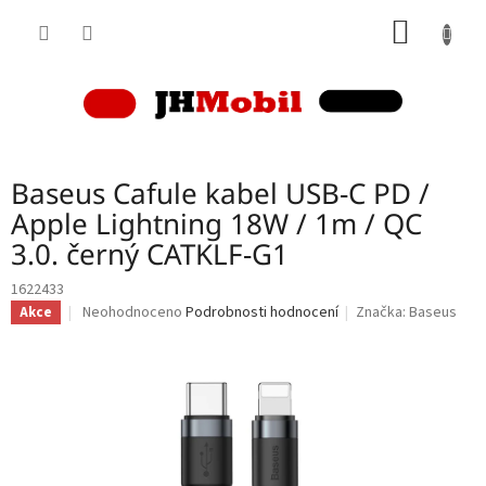
Přejít
NÁKUP
na
obsah
KOŠÍK
Baseus Cafule kabel USB-C PD /
Apple Lightning 18W / 1m / QC
3.0. černý CATKLF-G1
1622433
Průměrné
Neohodnoceno
Podrobnosti hodnocení
Značka:
Baseus
Akce
hodnocení
produktu
je
0,0
z
5
hvězdiček.