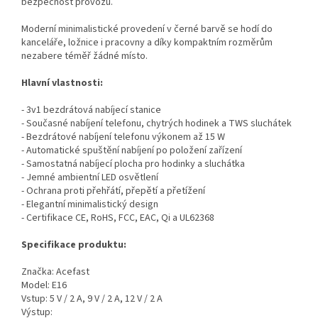
bezpečnost provozu.
Moderní minimalistické provedení v černé barvě se hodí do
kanceláře, ložnice i pracovny a díky kompaktním rozměrům
nezabere téměř žádné místo.
Hlavní vlastnosti:
- 3v1 bezdrátová nabíjecí stanice
- Současné nabíjení telefonu, chytrých hodinek a TWS sluchátek
- Bezdrátové nabíjení telefonu výkonem až 15 W
- Automatické spuštění nabíjení po položení zařízení
- Samostatná nabíjecí plocha pro hodinky a sluchátka
- Jemné ambientní LED osvětlení
- Ochrana proti přehřátí, přepětí a přetížení
- Elegantní minimalistický design
- Certifikace CE, RoHS, FCC, EAC, Qi a UL62368
Specifikace produktu:
Značka: Acefast
Model: E16
Vstup: 5 V / 2 A, 9 V / 2 A, 12 V / 2 A
Výstup: