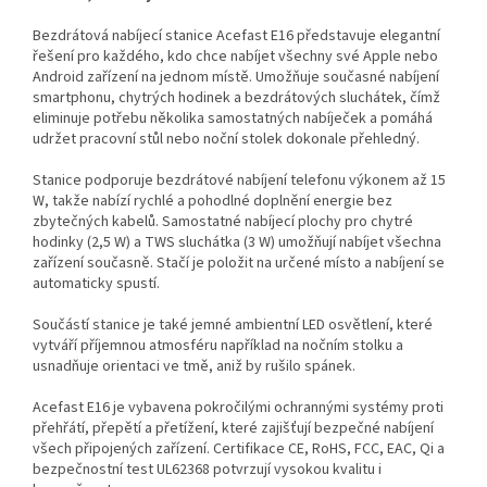
Bezdrátová nabíjecí stanice Acefast E16 představuje elegantní
řešení pro každého, kdo chce nabíjet všechny své Apple nebo
Android zařízení na jednom místě. Umožňuje současné nabíjení
smartphonu, chytrých hodinek a bezdrátových sluchátek, čímž
eliminuje potřebu několika samostatných nabíječek a pomáhá
udržet pracovní stůl nebo noční stolek dokonale přehledný.
Stanice podporuje bezdrátové nabíjení telefonu výkonem až 15
W, takže nabízí rychlé a pohodlné doplnění energie bez
zbytečných kabelů. Samostatné nabíjecí plochy pro chytré
hodinky (2,5 W) a TWS sluchátka (3 W) umožňují nabíjet všechna
zařízení současně. Stačí je položit na určené místo a nabíjení se
automaticky spustí.
Součástí stanice je také jemné ambientní LED osvětlení, které
vytváří příjemnou atmosféru například na nočním stolku a
usnadňuje orientaci ve tmě, aniž by rušilo spánek.
Acefast E16 je vybavena pokročilými ochrannými systémy proti
přehřátí, přepětí a přetížení, které zajišťují bezpečné nabíjení
všech připojených zařízení. Certifikace CE, RoHS, FCC, EAC, Qi a
bezpečnostní test UL62368 potvrzují vysokou kvalitu i