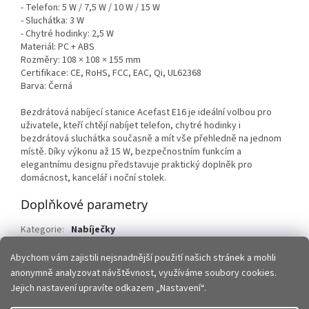
- Telefon: 5 W / 7,5 W / 10 W / 15 W
- Sluchátka: 3 W
- Chytré hodinky: 2,5 W
Materiál: PC + ABS
Rozměry: 108 × 108 × 155 mm
Certifikace: CE, RoHS, FCC, EAC, Qi, UL62368
Barva: Černá
Bezdrátová nabíjecí stanice Acefast E16 je ideální volbou pro
uživatele, kteří chtějí nabíjet telefon, chytré hodinky i
bezdrátová sluchátka současně a mít vše přehledně na jednom
místě. Díky výkonu až 15 W, bezpečnostním funkcím a
elegantnímu designu představuje praktický doplněk pro
domácnost, kancelář i noční stolek.
Doplňkové parametry
Kategorie
:
Nabíječky
EAN
:
6974316281917
Abychom vám zajistili nejsnadnější použití našich stránek a mohli
anonymně analyzovat návštěvnost, využíváme soubory cookies.
Z
Jejich nastavení upravíte odkazem „Nastavení“.
á