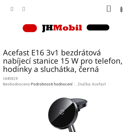
Přejít
NÁKUP
na
obsah
KOŠÍK
Acefast E16 3v1 bezdrátová
nabíjecí stanice 15 W pro telefon,
hodinky a sluchátka, černá
1645819
Průměrné
Neohodnoceno
Podrobnosti hodnocení
Značka:
Acefast
hodnocení
produktu
je
0,0
z
5
hvězdiček.