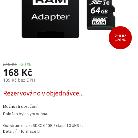
210 Kč
–20 %
210 Kč
–20 %
168 Kč
139 Kč bez DPH
Měrná
Rezervováno v objednávce...
cena:
Možnosti doručení
Položka byla vyprodána…
Goodram micro SDXC 64GB / class 10 UHS-I .
Detailní informace