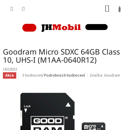
Přejít
NÁKUP
na
obsah
KOŠÍK
Goodram Micro SDXC 64GB Class
10, UHS-I (M1AA-0640R12)
1622632
Průměrné
3 hodnocení
Podrobnosti hodnocení
Značka:
Goodram
Akce
hodnocení
produktu
je
4,0
z
5
hvězdiček.