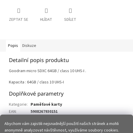
ZEPTAT SE
HLÍDAT
SDÍLET
Popis
Diskuze
Detailní popis produktu
Goodram micro SDXC 64GB / class 10 UHS-I .
Kapacita : 64GB / class 10 UHS-I
Doplňkové parametry
Kategorie
:
Paměťové karty
EAN
:
5908267930151
Položka byla vyprodána…
Abychom vám zajistili nejsnadnější použití našich stránek a mohli
anonymně analyzovat návštěvnost, využíváme soubory cookies.