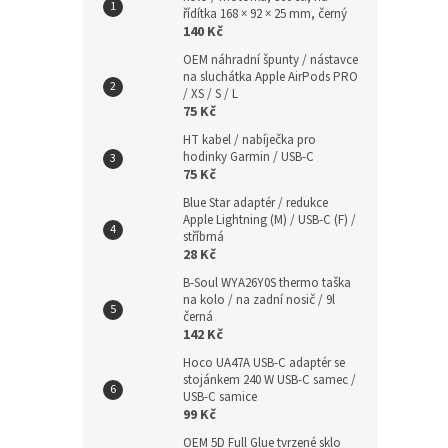
řídítka 168 × 92 × 25 mm, černý
140 Kč
OEM náhradní špunty / nástavce
na sluchátka Apple AirPods PRO
/ XS / S / L
75 Kč
HT kabel / nabíječka pro
hodinky Garmin / USB-C
75 Kč
Blue Star adaptér / redukce
Apple Lightning (M) / USB-C (F) /
stříbrná
28 Kč
B-Soul WYA26Y0S thermo taška
na kolo / na zadní nosič / 9l
černá
142 Kč
Hoco UA47A USB-C adaptér se
stojánkem 240 W USB-C samec /
USB-C samice
99 Kč
OEM 5D Full Glue tvrzené sklo