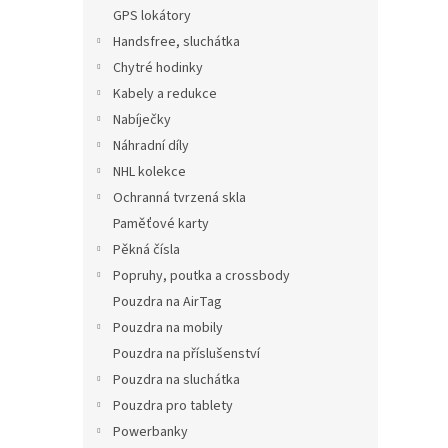
n
GPS lokátory
e
Handsfree, sluchátka
l
Chytré hodinky
Kabely a redukce
Nabíječky
Náhradní díly
NHL kolekce
Ochranná tvrzená skla
Paměťové karty
Pěkná čísla
Popruhy, poutka a crossbody
Pouzdra na AirTag
Pouzdra na mobily
Pouzdra na příslušenství
Pouzdra na sluchátka
Pouzdra pro tablety
Powerbanky