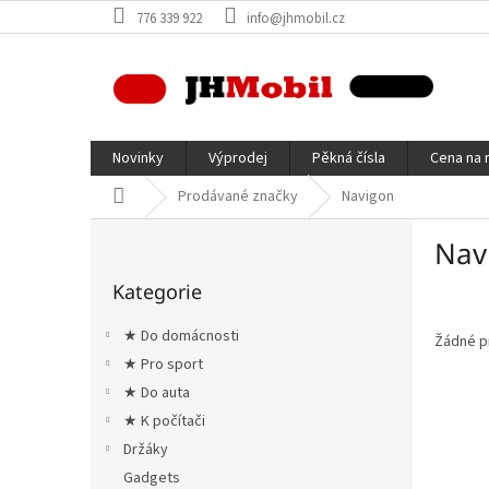
Přejít
776 339 922
info@jhmobil.cz
na
obsah
Novinky
Výprodej
Pěkná čísla
Cena na 
Domů
Prodávané značky
Navigon
P
Nav
o
Přeskočit
s
Kategorie
kategorie
t
r
★ Do domácnosti
Žádné p
a
★ Pro sport
n
★ Do auta
n
í
★ K počítači
p
Držáky
a
Gadgets