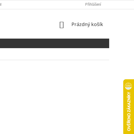
NÍCH ÚDAJŮ
COOKIES
Přihlášení
NÁKUPNÍ
Prázdný košík
KOŠÍK