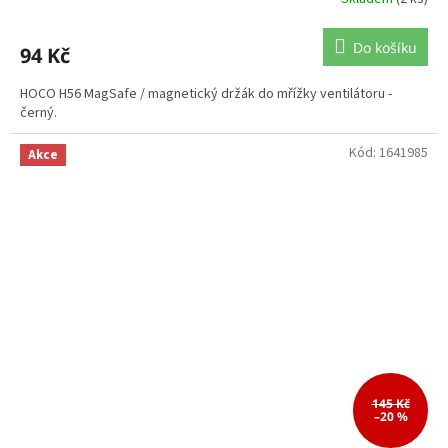
Do košíku
94 Kč
HOCO H56 MagSafe / magnetický držák do mřížky ventilátoru -
černý.
Kód:
1641985
Akce
145 Kč
–20 %