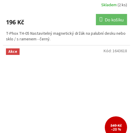
Skladem
(2 ks)
Do košíku
196 Kč
T-Phox TH-05 Nastavitelný magnetický držák na palubní desku nebo
sklo / s ramenem - černý.
Kód:
1643618
Akce
349 Kč
–20 %