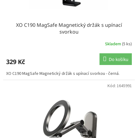
ů
XO C190 MagSafe Magnetický držák s upínací
svorkou
Skladem
(5 ks)
Do košíku
329 Kč
XO C190 MagSafe Magnetický držák s upínací svorkou - černá.
Kód:
1645991