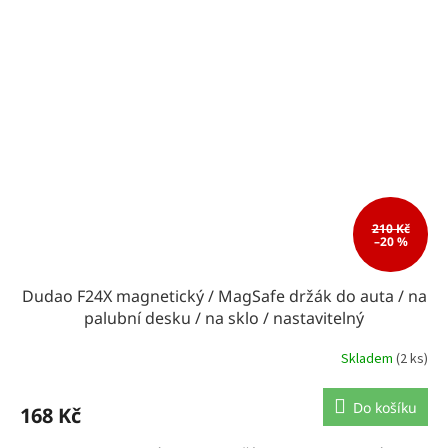
210 Kč
–20 %
Dudao F24X magnetický / MagSafe držák do auta / na
palubní desku / na sklo / nastavitelný
Skladem
(2 ks)
Do košíku
168 Kč