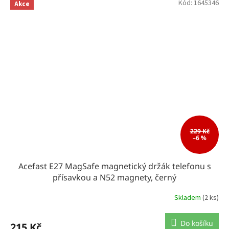
Kód:
1645346
Akce
229 Kč
–6 %
Acefast E27 MagSafe magnetický držák telefonu s
přísavkou a N52 magnety, černý
Skladem
(2 ks)
Do košíku
215 Kč