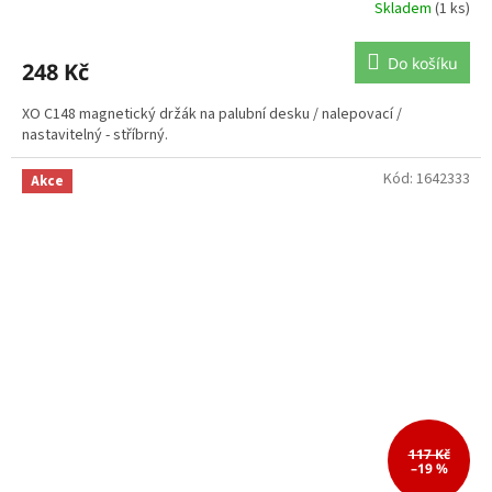
Skladem
(1 ks)
Do košíku
248 Kč
XO C148 magnetický držák na palubní desku / nalepovací /
nastavitelný - stříbrný.
Kód:
1642333
Akce
117 Kč
–19 %