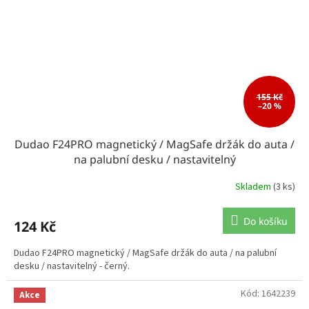
155 Kč
–20 %
Dudao F24PRO magnetický / MagSafe držák do auta /
na palubní desku / nastavitelný
Skladem
(3 ks)
Do košíku
124 Kč
Dudao F24PRO magnetický / MagSafe držák do auta / na palubní
desku / nastavitelný - černý.
Kód:
1642239
Akce