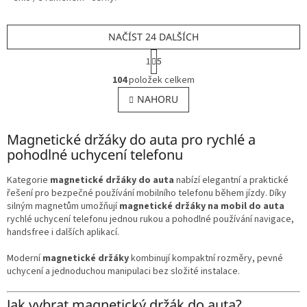
NAČÍST 24 DALŠÍCH
S
1
5
t
O
r
104
položek celkem
v
á
l
NAHORU
n
á
k
o
d
v
Magnetické držáky do auta pro rychlé a
a
á
c
pohodlné uchycení telefonu
n
í
í
p
Kategorie
magnetické držáky do auta
nabízí elegantní a praktické
r
řešení pro bezpečné používání mobilního telefonu během jízdy. Díky
v
silným magnetům umožňují
magnetické držáky na mobil do auta
k
rychlé uchycení telefonu jednou rukou a pohodlné používání navigace,
y
handsfree i dalších aplikací.
v
ý
Moderní
magnetické držáky
kombinují kompaktní rozměry, pevné
p
uchycení a jednoduchou manipulaci bez složité instalace.
i
s
Jak vybrat magnetický držák do auta?