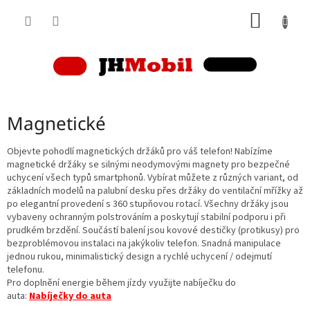
Přejít
NÁKUP
na
obsah
KOŠÍK
Magnetické
Objevte pohodlí magnetických držáků pro váš telefon! Nabízíme
magnetické držáky se silnými neodymovými magnety pro bezpečné
uchycení všech typů smartphonů. Vybírat můžete z různých variant, od
základních modelů na palubní desku přes držáky do ventilační mřížky až
po elegantní provedení s 360 stupňovou rotací. Všechny držáky jsou
vybaveny ochranným polstrováním a poskytují stabilní podporu i při
prudkém brzdění. Součástí balení jsou kovové destičky (protikusy) pro
bezproblémovou instalaci na jakýkoliv telefon. Snadná manipulace
jednou rukou, minimalistický design a rychlé uchycení / odejmutí
telefonu.
Pro doplnění energie během jízdy využijte nabíječku do
auta:
Nabíječky do auta