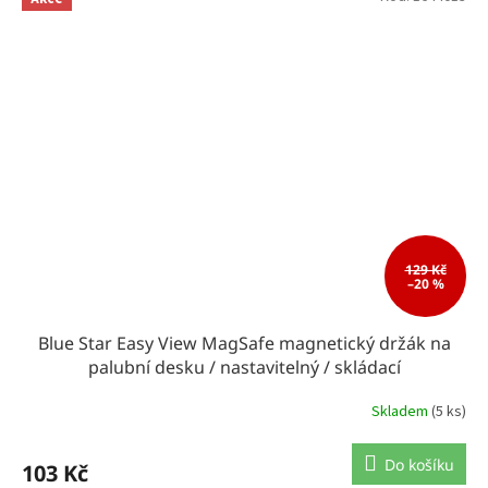
129 Kč
–20 %
Blue Star Easy View MagSafe magnetický držák na
palubní desku / nastavitelný / skládací
Skladem
(5 ks)
Do košíku
103 Kč