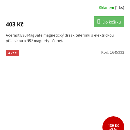
Skladem
(1 ks)
Do košíku
403 Kč
Acefast E30 MagSafe magnetický držák telefonu s elektrickou
přísavkou a N52 magnety - černý.
Kód:
1645332
Akce
139 Kč
–5 %