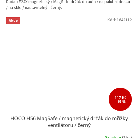
Dudao F24X magnetický / MagSafe držák do auta / na palubní desku
/ na sklo / nastavitelný - černý.
Kód:
1642112
Akce
117 Kč
–19 %
HOCO H56 MagSafe / magnetický držák do mřížky
ventilátoru / černý
Skladem
(2 ks)