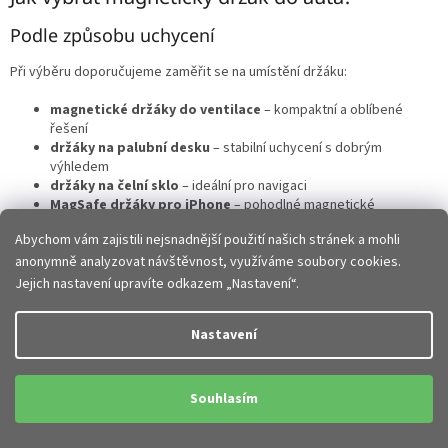
u
Podle způsobu uchycení
Při výběru doporučujeme zaměřit se na umístění držáku:
magnetické držáky do ventilace
– kompaktní a oblíbené
řešení
držáky na palubní desku
– stabilní uchycení s dobrým
výhledem
držáky na čelní sklo
– ideální pro navigaci
MagSafe držáky pro iPhone
– pohodlné magnetické
přichycení
Abychom vám zajistili nejsnadnější použití našich stránek a mohli
Správně zvolený
magnetický držák do auta
zajistí stabilitu telefonu i
anonymně analyzovat návštěvnost, využíváme soubory cookies.
během jízdy po nerovnostech.
Jejich nastavení upravíte odkazem „Nastavení“.
Jak funguje magnetický držák na mobil?
Nastavení
Použití je velmi jednoduché:
Souhlasím
do telefonu nebo pouzdra vložíte kovovou destičku
telefon se přichytí pomocí silného magnetu
uchycení je rychlé a pohodlné jednou rukou